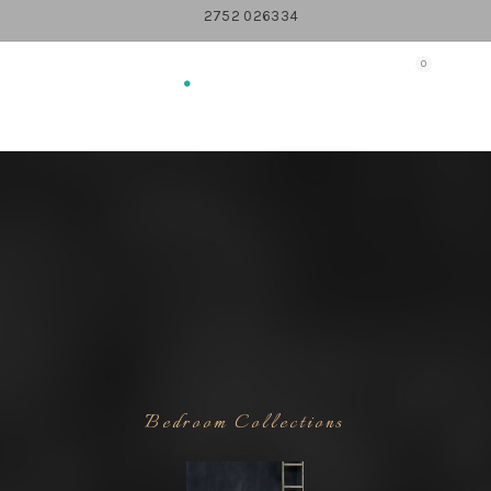
2752 026334
0
Bedroom Collections