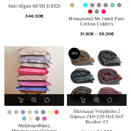
προϊόν
Χαλί Afgan 6871H D.RED
έχει
346.00
€
πολλαπλές
Μπουρνούζι Με Γιακά Pure
παραλλαγές.
Cotton Cokitex
Οι
Price
31.90
€
–
39.00
€
επιλογές
range:
μπορούν
να
31.90€
-19%
επιλεγούν
through
στη
39.00€
σελίδα
του
προϊόντος
Αυτό
το
προϊόν
Πάπλωμα Υπέρδιπλο 2
έχει
Όψεων 240×220 Nef Nef
Bicolor-23
πολλαπλές
Μαξιλαροθήκες
παραλλαγές.
Μονόχρωμες (ζεύγος)