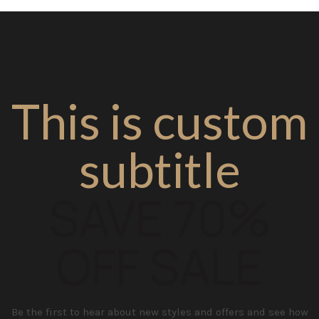
This is custom
subtitle
SAVE 70%
OFF SALE
Be the first to hear about new styles and offers and see how