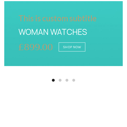
This is custom subtitle
WOMAN WATCHES
£899.00
SHOP NOW