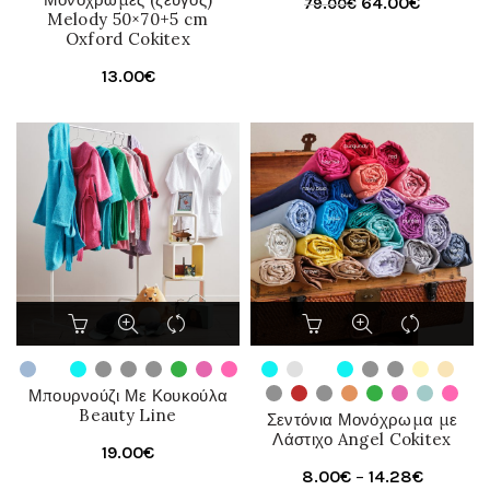
Original
Η
64.00
€
79.00
€
Οι
Melody 50×70+5 cm
price
τρέχουσ
Oxford Cokitex
επιλογές
was:
τιμή
μπορούν
13.00
€
79.00€.
είναι:
να
64.00€.
επιλεγούν
στη
σελίδα
του
προϊόντος
Αυτό
Αυτό
το
το
προϊόν
προϊόν
έχει
έχει
Μπουρνούζι Με Κουκούλα
πολλαπλές
πολλαπλές
Beauty Line
Σεντόνια Μονόχρωμα με
παραλλαγές.
παραλλαγές.
Λάστιχο Angel Cokitex
19.00
€
Οι
Οι
Price
8.00
€
–
14.28
€
επιλογές
επιλογές