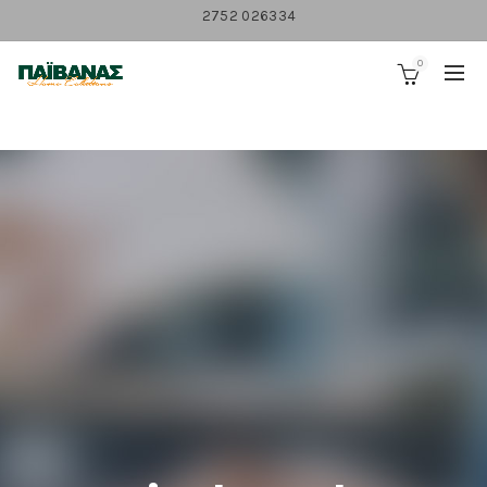
2752 026334
0