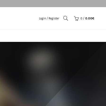
Login / Register
0
/
0.00
€