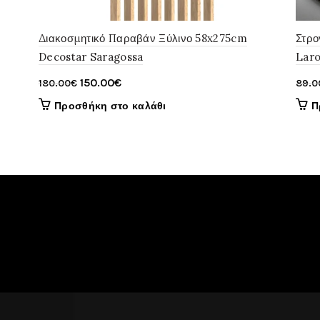
Διακοσμητικό Παραβάν Ξύλινο 58x275cm
Στρο
Decostar Saragossa
Lar
Original
Η
150.00
€
180.00
€
89.0
price
τρέχουσα
Προσθήκη στο καλάθι
Π
was:
τιμή
180.00€.
είναι:
150.00€.