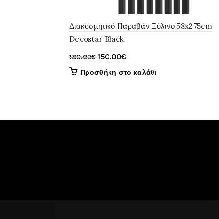
Διακοσμητικό Παραβάν Ξύλινο 58x275cm
Decostar Black
Original
Η
150.00
€
180.00
€
price
τρέχουσα
Προσθήκη στο καλάθι
was:
τιμή
180.00€.
είναι:
150.00€.