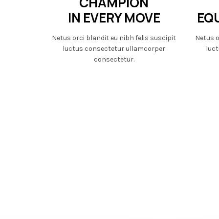
CHAMPION
IN EVERY MOVE
EQ
Netus orci blandit eu nibh felis suscipit
Netus o
luctus consectetur ullamcorper
luc
consectetur.