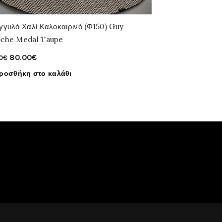
γγυλό Χαλί Καλοκαιρινό (Φ150) Guy
oche Medal Taupe
Original
Η
80.00
€
0
€
price
τρέχουσα
ροσθήκη στο καλάθι
was:
τιμή
89.00€.
είναι:
80.00€.