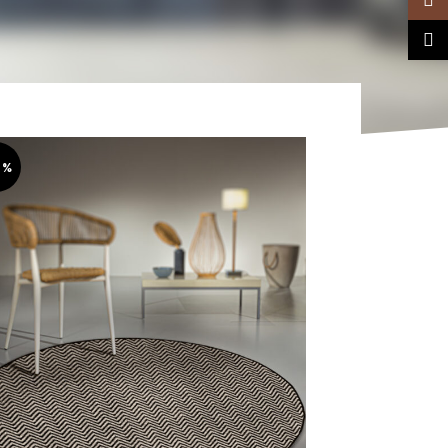
TikTo
0%