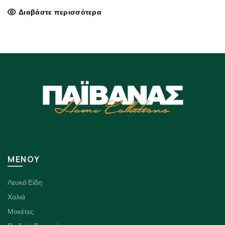
price
τρέχουσα
Διαβάστε περισσότερα
was:
τιμή
65.00€.
είναι:
59.00€.
ΜΕΝΟΥ
Λευκά Είδη
Χαλιά
Μοκέτες