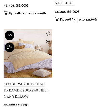
NEF LILAC
Original
Η
35.00
€
43.40
€
price
τρέχουσα
Original
Η
59.00
€
65.00
€
Προσθήκη στο καλάθι
was:
τιμή
price
τρέχουσα
Προσθήκη στο καλάθι
43.40€.
είναι:
was:
τιμή
35.00€.
65.00€.
είναι:
59.00€.
-9%
SOLD
OUT
ΚΟΥΒΕΡΛΙ ΥΠΕΡΔΙΠΛΟ
DREAMER 230X240 NEF-
NEF YELLOW
Original
Η
59.00
€
65.00
€