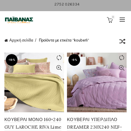
2752 026334
0
Αρχική σελίδα
Προϊόντα με ετικέτα “kouberli”
-19%
-9%
ΚΟΥΒΕΡΛΙ ΜΟΝΟ 160×240
ΚΟΥΒΕΡΛΙ ΥΠΕΡΔΙΠΛΟ
GUY LAROCHE RIVA Lime
DREAMER 230X240 NEF-