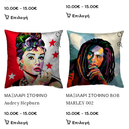
Price
10.00
€
–
15.00
€
Price
10.00
€
–
15.00
€
range:
range:
Αυτό
Επιλογή
Αυτό
Επιλογή
10.00€
το
10.00€
το
through
προϊόν
through
προϊόν
έχει
15.00€
έχει
15.00€
πολλαπλές
πολλαπλές
παραλλαγές.
παραλλαγές.
Οι
Οι
επιλογές
επιλογές
μπορούν
μπορούν
να
να
επιλεγούν
επιλεγούν
στη
στη
σελίδα
σελίδα
ΜΑΞΙΛΑΡΙ ΣΤΟΦΙΝΟ
ΜΑΞΙΛΑΡΙ ΣΤΟΦΙΝΟ BOB
του
του
Audrey Hepburn
MARLEY 002
προϊόντος
προϊόντος
Price
Price
10.00
€
–
15.00
€
10.00
€
–
15.00
€
range:
range:
Αυτό
Αυτό
Επιλογή
Επιλογή
10.00€
10.00€
το
το