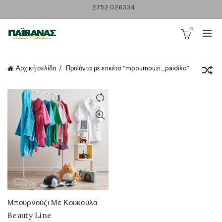
2752 026334
0
Αρχική σελίδα
Προϊόντα με ετικέτα “mpournouzi_paidiko”
Μπουρνούζι Με Κουκούλα
Beauty Line