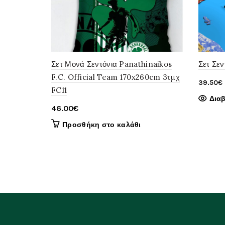
Σετ Μονά Σεντόνια Panathinaikos
Σετ Σε
F.C. Official Team 170x260cm 3τμχ
39.50
€
FC11
Δια
46.00
€
Προσθήκη στο καλάθι