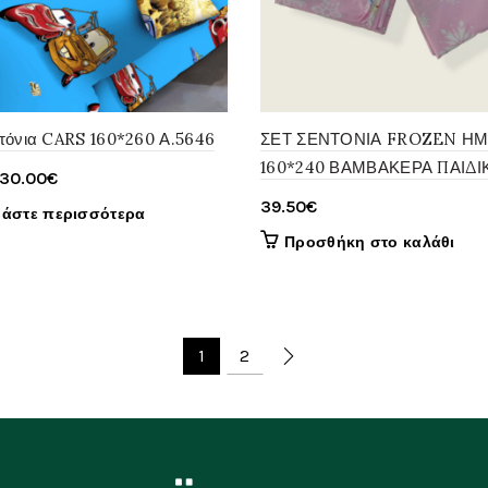
ντόνια CARS 160*260 Α.5646
ΣΕΤ ΣΕΝΤΟΝΙΑ FROZEN ΗΜ
160*240 ΒΑΜΒΑΚΕΡΑ ΠΑΙΔΙ
Original
Η
30.00
€
price
τρέχουσα
39.50
€
βάστε περισσότερα
was:
τιμή
Προσθήκη στο καλάθι
39.50€.
είναι:
30.00€.
1
2