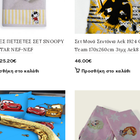
ΚΕΣ ΠΕΤΣΕΤΕΣ ΣΕΤ SNOOPY
Σετ Μονά Σεντόνια Aek 1924 O
TAR NEF-NEF
Team 170x260cm 3τμχ Aek8
Original
Η
25.20
€
46.00
€
price
τρέχουσα
σθήκη στο καλάθι
Προσθήκη στο καλάθι
was:
τιμή
28.00€.
είναι:
25.20€.