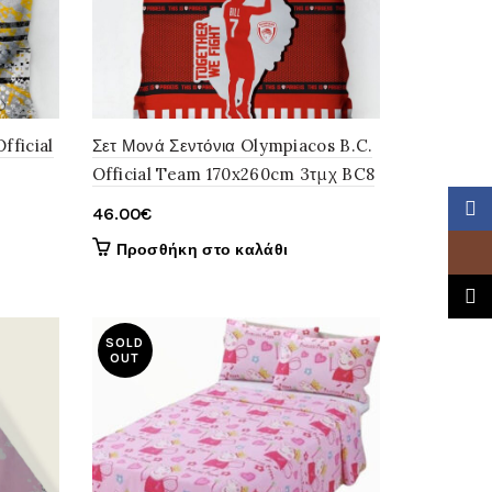
fficial
Σετ Μονά Σεντόνια Olympiacos B.C.
Official Team 170x260cm 3τμχ BC8
Faceb
46.00
€
Προσθήκη στο καλάθι
Insta
TikTo
SOLD
OUT