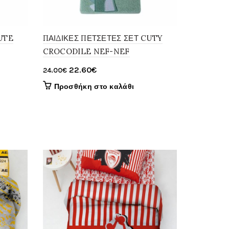
UTE
ΠΑΙΔΙΚΕΣ ΠΕΤΣΕΤΕΣ ΣΕΤ CUTY
CROCODILE NEF-NEF
Original
Η
22.60
€
24.00
€
price
τρέχουσα
Προσθήκη στο καλάθι
was:
τιμή
24.00€.
είναι:
22.60€.