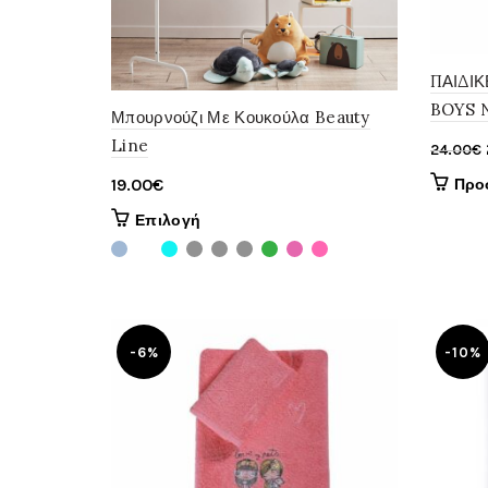
ΠΑΙΔΙ
BOYS 
Μπουρνούζι Με Κουκούλα Beauty
Line
24.00
€
19.00
€
Προ
Αυτό
Επιλογή
το
προϊόν
έχει
πολλαπλές
παραλλαγές.
-6%
-10%
Οι
επιλογές
μπορούν
να
επιλεγούν
στη