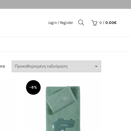
Login / Register
0
/
0.00
€
ατα
-6%