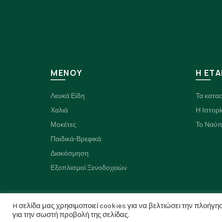
ΜΕΝΟΥ
H ΕΤΑ
Λευκά Είδη
Τα κατα
Χαλιά
Η Ιστορί
Μοκέτες
Το Ναύπ
Παιδικά-Βρεφικά
Διακόσμηση
Εξοπλισμοί Ξενοδοχειών
H σελίδα μας χρησιμοποιεί cookies για να βελτιώσει την πλοήγησ
για την σωστή προβολή της σελίδας.