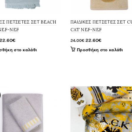
ΚΕΣ ΠΕΤΣΕΤΕΣ ΣΕΤ BEACH
ΠΑΙΔΙΚΕΣ ΠΕΤΣΕΤΕΣ ΣΕΤ C
NEF-NEF
CAT NEF-NEF
Original
Η
Original
Η
22.60
€
22.60
€
24.00
€
price
τρέχουσα
price
τρέχουσα
σθήκη στο καλάθι
Προσθήκη στο καλάθι
was:
τιμή
was:
τιμή
24.00€.
είναι:
24.00€.
είναι:
22.60€.
22.60€.