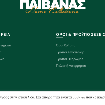
ΙΡΕΙΑ
ΟΡΟΙ & ΠΡΟΫΠΟΘΕΣΕΙ
στήματα
Όροι Χρήσης
α
Τρόποι Αποστολής
λιο
Τρόποι Πληρωμής
Πολιτική Απορρήτου
η σας στην ιστοσελίδα. Στα απαραίτητα είναι τα cookies που χρειάζο
© 2026
paivanashome.gr
. All rights reserved