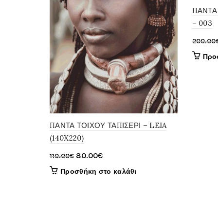
ΠΑΝΤΑ 
– 003
200.00
Προ
ΠΑΝΤΑ ΤΟΙΧΟΥ ΤΑΠΙΣΕΡΙ – LEIA
(140X220)
Original
Η
80.00
€
110.00
€
price
τρέχουσα
Προσθήκη στο καλάθι
was:
τιμή
110.00€.
είναι:
80.00€.