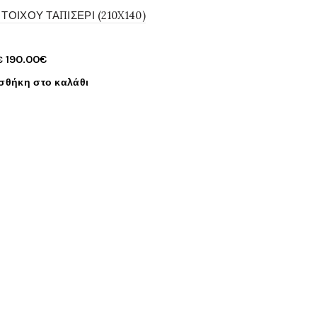
ΤΟΙΧΟΥ ΤΑΠΙΣΕΡΙ (210X140)
Original
Η
190.00
€
€
price
τρέχουσα
σθήκη στο καλάθι
was:
τιμή
200.00€.
είναι:
190.00€.