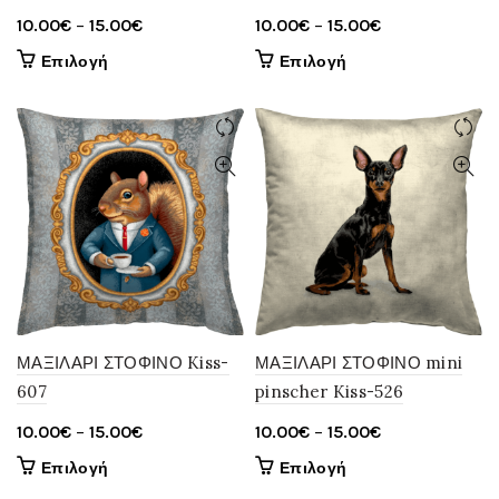
Price
Price
10.00
€
–
15.00
€
10.00
€
–
15.00
€
range:
range:
Αυτό
Αυτό
Επιλογή
Επιλογή
10.00€
10.00€
το
το
through
through
προϊόν
προϊόν
έχει
15.00€
έχει
15.00€
πολλαπλές
πολλαπλές
παραλλαγές.
παραλλαγές.
Οι
Οι
επιλογές
επιλογές
μπορούν
μπορούν
να
να
επιλεγούν
επιλεγούν
στη
στη
σελίδα
σελίδα
ΜΑΞΙΛΑΡΙ ΣΤΟΦΙΝΟ Kiss-
ΜΑΞΙΛΑΡΙ ΣΤΟΦΙΝΟ mini
του
του
607
pinscher Kiss-526
προϊόντος
προϊόντος
Price
Price
10.00
€
–
15.00
€
10.00
€
–
15.00
€
range:
range:
Αυτό
Αυτό
Επιλογή
Επιλογή
10.00€
10.00€
το
το