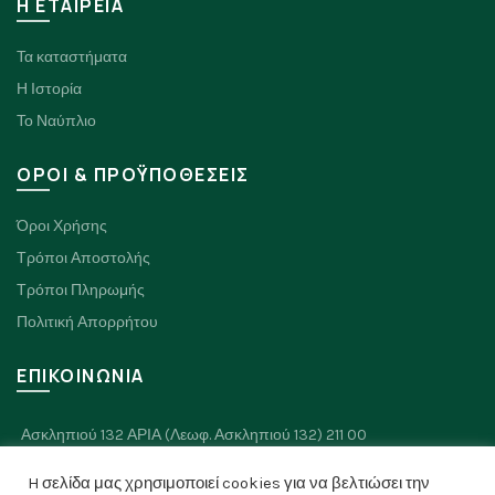
H ΕΤΑΙΡΕΙΑ
Τα καταστήματα
Η Ιστορία
Το Ναύπλιο
ΟΡΟΙ & ΠΡΟΫΠΟΘΕΣΕΙΣ
Όροι Χρήσης
Τρόποι Αποστολής
Τρόποι Πληρωμής
Πολιτική Απορρήτου
ΕΠΙΚΟΙΝΩΝΙΑ
Ασκληπιού 132 ΑΡΙΑ (Λεωφ. Ασκληπιού 132) 211 00
Πλαπουτά 8, Ναύπλιο 211 00
H σελίδα μας χρησιμοποιεί cookies για να βελτιώσει την