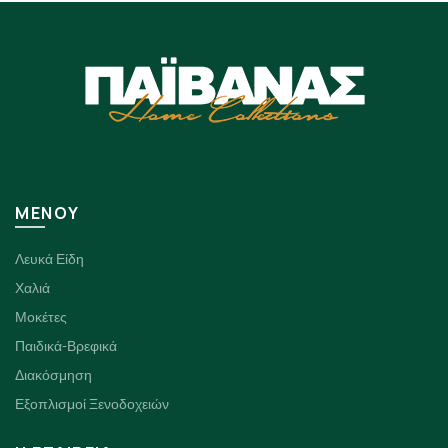
πολλαπλές
παραλλαγές.
Οι
επιλογές
μπορούν
να
επιλεγούν
στη
σελίδα
του
ΜΕΝΟΥ
προϊόντος
Λευκά Είδη
Χαλιά
Μοκέτες
Παιδικά-Βρεφικά
Διακόσμηση
Εξοπλισμοί Ξενοδοχειών