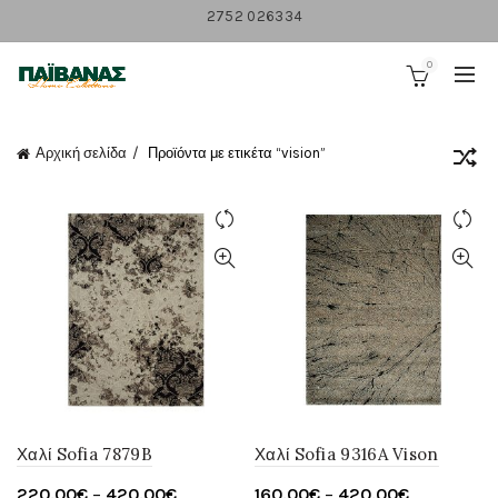
2752 026334
0
Αρχική σελίδα
Προϊόντα με ετικέτα “vision”
Χαλί Sofia 7879B
Χαλί Sofia 9316A Vison
Price
Price
220.00
€
–
420.00
€
160.00
€
–
420.00
€