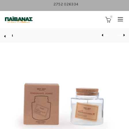
2752 026334
0