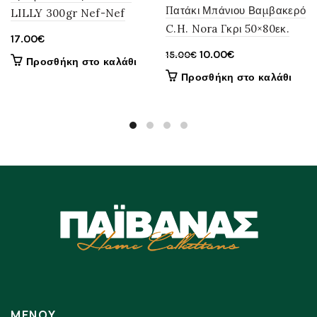
Πατάκι Μπάνιου Βαμβακερό
LILLY 300gr Nef-Nef
C.H. Nora Γκρι 50×80εκ.
17.00
€
Original
Η
10.00
€
15.00
€
Προσθήκη στο καλάθι
price
τρέχουσα
Προσθήκη στο καλάθι
was:
τιμή
15.00€.
είναι:
10.00€.
ΜΕΝΟΥ