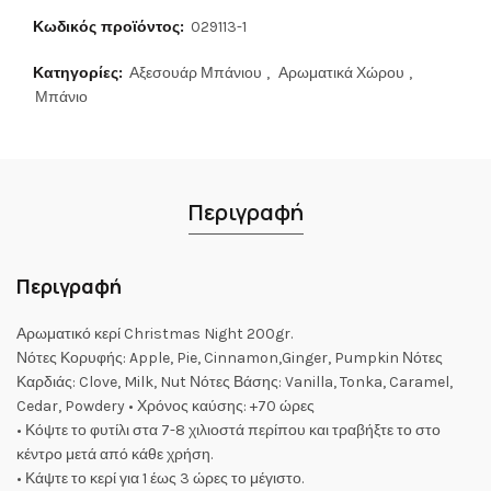
Κωδικός προϊόντος:
029113-1
Κατηγορίες:
Αξεσουάρ Μπάνιου
,
Αρωματικά Χώρου
,
Μπάνιο
Περιγραφή
Περιγραφή
Αρωματικό κερί Christmas Night 200gr.
Νότες Κορυφής: Apple, Pie, Cinnamon,Ginger, Pumpkin Νότες
Καρδιάς: Clove, Milk, Nut Νότες Βάσης: Vanilla, Tonka, Caramel,
Cedar, Powdery • Χρόνος καύσης: +70 ώρες
• Κόψτε το φυτίλι στα 7-8 χιλιοστά περίπου και τραβήξτε το στο
κέντρο μετά από κάθε χρήση.
• Κάψτε το κερί για 1 έως 3 ώρες το μέγιστο.