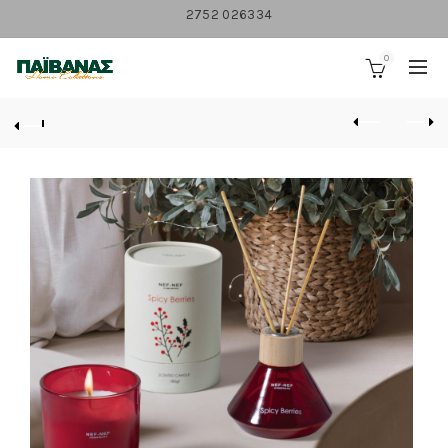
2752 026334
0