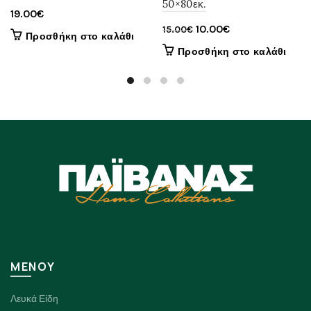
50×80εκ.
19.00
€
Original
Η
10.00
€
15.00
€
Προσθήκη στο καλάθι
price
τρέχουσα
Προσθήκη στο καλάθι
was:
τιμή
15.00€.
είναι:
10.00€.
ΜΕΝΟΥ
Λευκά Είδη