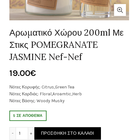
Αρωματικό Χώρου 200ml Με
Στικς POMEGRANATE
JASMINE Nef-Nef
19.00
€
Νότες Κορυφής: Citrus,Green Tea
Νότες Καρδιάς: Floral,Aroamtic,Herb
Νότες Βάσης: Woody Musky
5 ΣΕ ΑΠΌΘΕΜΑ
Αρωματικό Χώρου 200ml Με Στικς POMEGRANATE JASMINE 
ΠΡΟΣΘΉΚΗ ΣΤΟ ΚΑΛΆΘΙ