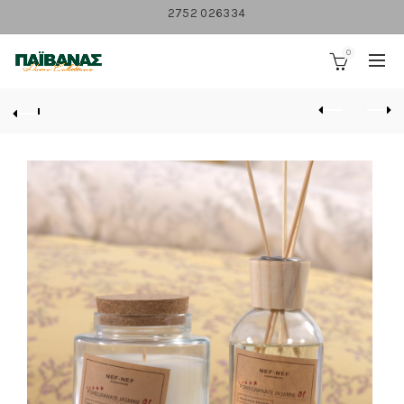
2752 026334
0