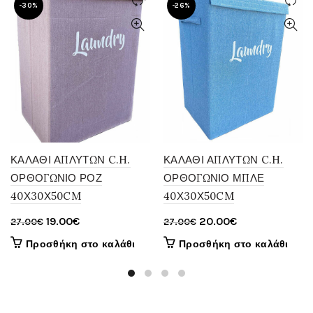
-30%
-26%
ΚΑΛΑΘΙ ΑΠΛΥΤΩΝ C.H.
ΚΑΛΑΘΙ ΑΠΛΥΤΩΝ C.H.
ΟΡΘΟΓΩΝΙΟ ΡΟΖ
ΟΡΘΟΓΩΝΙΟ ΜΠΛΕ
40Χ30Χ50CM
40Χ30Χ50CM
Original
Η
Original
Η
19.00
€
20.00
€
27.00
€
27.00
€
price
τρέχουσα
price
τρέχουσα
Προσθήκη στο καλάθι
Προσθήκη στο καλάθι
was:
τιμή
was:
τιμή
27.00€.
είναι:
27.00€.
είναι:
19.00€.
20.00€.