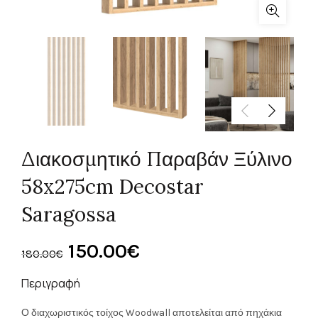
Διακοσμητικό Παραβάν Ξύλινο
58x275cm Decostar
Saragossa
Original
Η
150.00
€
180.00
€
price
τρέχουσα
Περιγραφή
was:
τιμή
Ο διαχωριστικός τοίχος Woodwall αποτελείται από πηχάκια