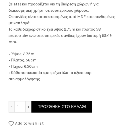
(slats) και προορίζεται για τη διαίρεση χώρων ή για
180.00€.
είναι:
διακοσμητική χρήση σε εσωτερικούς χώρους.
Οι σανίδες είναι κατασκευασμένες από MDF και επενδυμένες
150.00€.
με καπλαμά.
To κάθε διαχωριστικό έχει ύψος 2.75m και πλάτος 58
εκατοστών ενώ οι εσωτερικές σανίδες έχουν διατομή 65×19
mm.
• Ύψος: 2.75m
• Πλάτος: 58cm
• Πάχος: 6.50cm
• Κάθε συσκευασία εμπεριέχει όλα τα αξεσουαρ
συναρμολόγησης
Διακοσμητικό Παραβάν Ξύλινο 58x275cm Decostar Sarago
ΠΡΟΣΘΉΚΗ ΣΤΟ ΚΑΛΆΘΙ
Add to wishlist