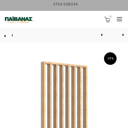
2752 026334
0
-17%