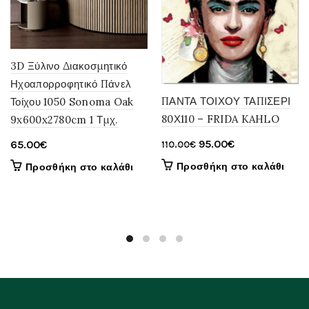
3D Ξύλινο Διακοσμητικό
Ηχοαπορροφητικό Πάνελ
ΠΑΝΤΑ ΤΟΙΧΟΥ ΤΑΠΙΣΕΡΙ
Τοίχου 1050 Sonoma Oak
80Χ110 – FRIDA KAHLO
9x600x2780cm 1 Τμχ.
Original
Η
95.00
€
65.00
€
110.00
€
price
τρέχουσα
Προσθήκη στο καλάθι
Προσθήκη στο καλάθι
was:
τιμή
110.00€.
είναι:
95.00€.