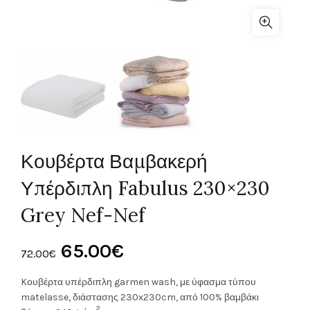
Κουβέρτα Βαμβακερή
Υπέρδιπλη Fabulus 230×230
Grey Nef-Nef
Original
Η
65.00
€
72.00
€
price
τρέχουσα
Kουβέρτα υπέρδιπλη garmen wash, με ύφασμα τύπου
matelasse, διάστασης 230x230cm, από 100% βαμβάκι
2