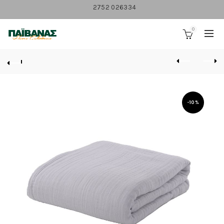
2752 026334
0
-10%