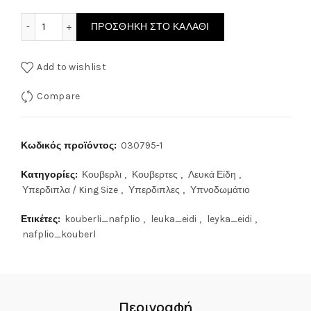
Κουβέρτα Βαμβακερή Υπέρδιπλη Fabulus 230x230 Grey Ne
ΠΡΟΣΘΉΚΗ ΣΤΟ ΚΑΛΆΘΙ
Add to wishlist
Compare
Κωδικός προϊόντος:
030795-1
Κατηγορίες:
Κουβερλι
,
Κουβερτες
,
Λευκά Είδη
,
Υπερδιπλα / King Size
,
Υπερδιπλες
,
Υπνοδωμάτιο
Ετικέτες:
kouberli_nafplio
,
leuka_eidi
,
leyka_eidi
,
nafplio_kouberl
Περιγραφή