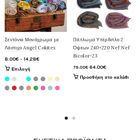
Σεντόνια Μονόχρωμα με
Πάπλωμα Υπέρδιπλο 2
Λάστιχο Angel Cokitex
Όψεων 240×220 Nef Nef
Bicolor-23
Price
8.00
€
–
14.28
€
range:
Original
Η
64.00
€
79.00
€
Αυτό
Επιλογή
8.00€
price
τρέχουσα
το
Προσθήκη στο καλάθι
through
was:
τιμή
προϊόν
έχει
14.28€
79.00€.
είναι:
πολλαπλές
64.00€.
παραλλαγές.
Οι
επιλογές
μπορούν
να
επιλεγούν