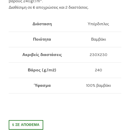
was:
τιμή
βάρους 240gr/m
.
Διαθέσιμη σε 6 αποχρώσεις και 2 διαστάσεις.
72.00€.
είναι:
65.00€.
Διάσταση
Υπέρδιπλες
Ποιότητα
Βαμβάκι
Ακριβείς διαστάσεις
230X230
Βάρος (g/m2)
240
Ύφασμα
100% βαμβάκι
5 ΣΕ ΑΠΌΘΕΜΑ