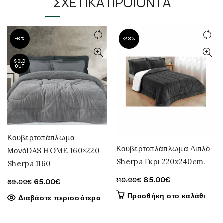
ΣΧΕΤΙΚΆ ΠΡΟΪΌΝΤΑ
στη
σελίδα
του
-6%
προϊόντος
-23%
SOLD
OUT
Κουβερτοπάπλωμα
Κουβερτοπλάπλωμα Διπλό
ΜονόDAS HOME 160×220
Sherpa Γκρι 220x240cm.
Sherpa 1160
Original
Η
85.00
€
110.00
€
Original
Η
65.00
€
69.00
€
price
τρέχουσα
price
τρέχουσα
Προσθήκη στο καλάθι
Διαβάστε περισσότερα
was:
τιμή
was:
τιμή
110.00€.
είναι:
69.00€.
είναι: