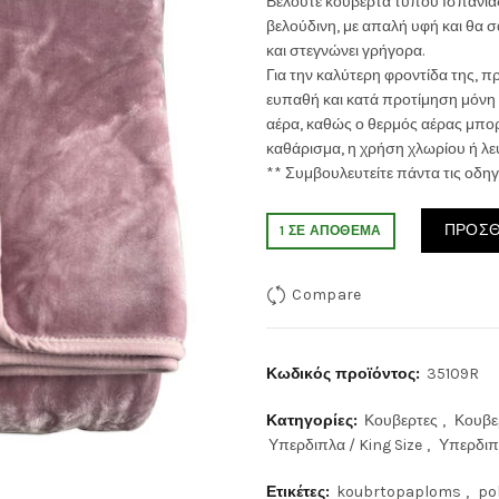
Βελουτέ κουβέρτα τύπου Ισπανίας,
βελούδινη, με απαλή υφή και θα σα
was:
τιμή
και στεγνώνει γρήγορα.
Για την καλύτερη φροντίδα της, π
75.00€.
είναι:
ευπαθή και κατά προτίμηση μόνη 
αέρα, καθώς ο θερμός αέρας μπορε
65.0
καθάρισμα, η χρήση χλωρίου ή λευ
** Συμβουλευτείτε πάντα τις οδηγ
ΠΡΟΣΘ
1 ΣΕ ΑΠΌΘΕΜΑ
Compare
Κωδικός προϊόντος:
35109R
Κατηγορίες:
Κουβερτες
,
Κουβ
Υπερδιπλα / King Size
,
Υπερδιπ
Ετικέτες:
koubrtopaploms
,
po