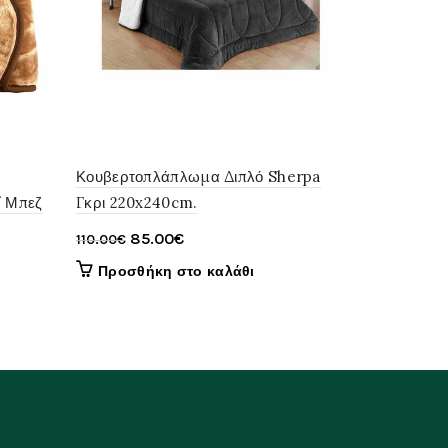
Κουβερτο
160×220 Sh
Κουβερτοπλάπλωμα Διπλό Sherpa
/ Μπεζ
Γκρι 220x240cm.
Orig
65.
69.00
€
pric
Original
Η
85.00
€
110.00
€
Διαβάστ
was
price
τρέχουσα
Προσθήκη στο καλάθι
69.
was:
τιμή
110.00€.
είναι:
85.00€.