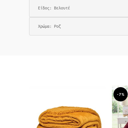
Είδος: Βελουτέ
Χρώμα: Ροζ
-7%