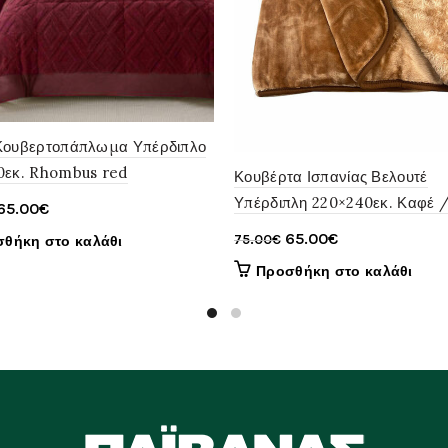
Κουβερτοπάπλωμα Υπέρδιπλο
0εκ. Rhombus red
Κουβέρτα Ισπανίας Βελουτέ
Υπέρδιπλη 220×240εκ. Καφέ 
Original
Η
65.00
€
price
τρέχουσα
Original
Η
65.00
€
75.00
€
θήκη στο καλάθι
was:
τιμή
price
τρέχουσα
Προσθήκη στο καλάθι
70.00€.
είναι:
was:
τιμή
65.00€.
75.00€.
είναι:
65.00€.