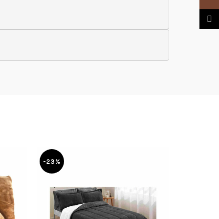
TikTo
-23%
-6%
SOLD
OUT