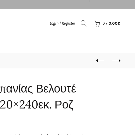
Login / Register
0
/
0.00
€
πανίας Βελουτέ
20×240εκ. Ροζ
ουσα