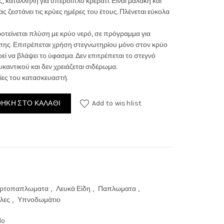
 κατάλληλη για υπέρδιπλο κρεβάτι. Είναι μαλακή και
ς ζεστάνει τις κρύες ημέρες του έτους. Πλένεται εύκολα
ροτείνεται πλύση με κρύο νερό, σε πρόγραμμα για
της. Επιτρέπεται χρήση στεγνωτηρίου μόνο στον κρύο
ί να βλάψει το ύφασμα. Δεν επιτρέπεται το στεγνό
0€.
καντικού και δεν χρειάζεται σιδέρωμα.
ίες του κατασκευαστή.
ΉΚΗ ΣΤΟ ΚΑΛΆΘΙ
Add to wishlist
ερτοπαπλωματα
,
Λευκά Είδη
,
Παπλωματα
,
λες
,
Υπνοδωμάτιο
lo