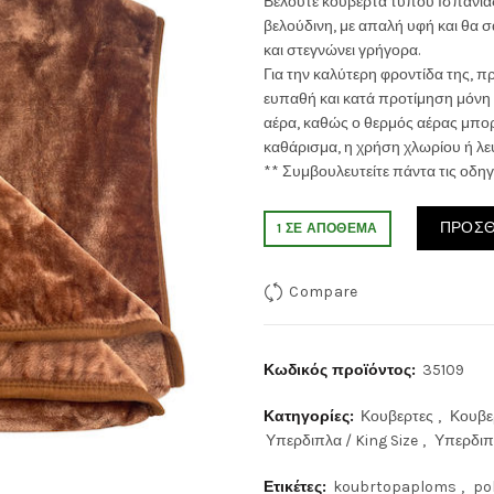
Βελουτέ κουβέρτα τύπου Ισπανίας,
βελούδινη, με απαλή υφή και θα σα
was:
τιμή
και στεγνώνει γρήγορα.
Για την καλύτερη φροντίδα της, π
75.00€.
είναι:
ευπαθή και κατά προτίμηση μόνη 
αέρα, καθώς ο θερμός αέρας μπορε
65.0
καθάρισμα, η χρήση χλωρίου ή λευ
** Συμβουλευτείτε πάντα τις οδηγ
ΠΡΟΣΘ
1 ΣΕ ΑΠΌΘΕΜΑ
Compare
Κωδικός προϊόντος:
35109
Κατηγορίες:
Κουβερτες
,
Κουβ
Υπερδιπλα / King Size
,
Υπερδιπ
Ετικέτες:
koubrtopaploms
,
po