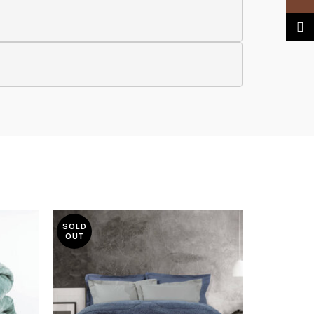
TikTo
SOLD
-6%
OUT
SOLD
OUT