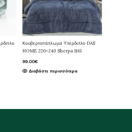
ρδιπλο
Κουβερτοπάπλωμα Υπέρδιπλο DAS
Κουβερτοπ
HOME 220×240 Sherpa 1161
HOME160x2
Orig
99.00
€
65.
69.00
€
pric
Διαβάστε περισσότερα
Διαβάστ
was
69.