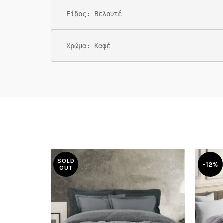
Είδος: Βελουτέ
Χρώμα: Καφέ
SOLD
-12%
OUT