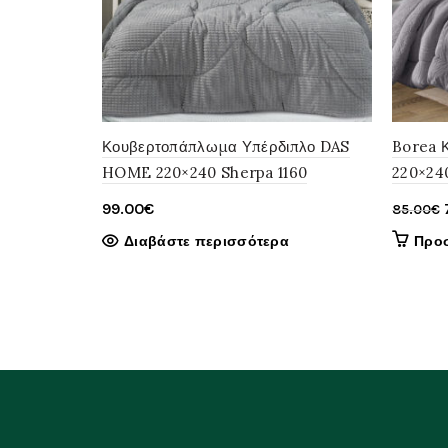
Κουβερτοπάπλωμα Υπέρδιπλο DAS
Borea 
HOME 220×240 Sherpa 1160
220×240
99.00
€
85.00
€
Διαβάστε περισσότερα
Προσ