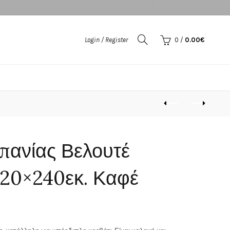
Login / Register
0
/
0.00
€
πανίας Βελουτέ
220×240εκ. Καφέ
ουσα