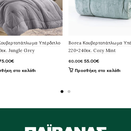
Κουβερτοπάπλωμα Υπέρδιπλο
Borea Κουβερτοπάπλωμα Υπέ
εκ. Jungle Grey
220×240εκ. Cozy Mint
Original
Η
Original
Η
75.00
€
55.00
€
60.00
€
price
τρέχουσα
price
τρέχουσα
θήκη στο καλάθι
Προσθήκη στο καλάθι
was:
τιμή
was:
τιμή
85.00€.
είναι:
60.00€.
είναι:
75.00€.
55.00€.