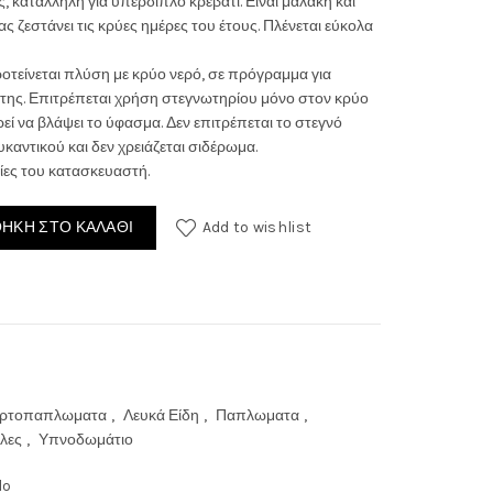
 κατάλληλη για υπέρδιπλο κρεβάτι. Είναι μαλακή και
ς ζεστάνει τις κρύες ημέρες του έτους. Πλένεται εύκολα
ροτείνεται πλύση με κρύο νερό, σε πρόγραμμα για
της. Επιτρέπεται χρήση στεγνωτηρίου μόνο στον κρύο
ί να βλάψει το ύφασμα. Δεν επιτρέπεται το στεγνό
0€.
καντικού και δεν χρειάζεται σιδέρωμα.
ίες του κατασκευαστή.
ΉΚΗ ΣΤΟ ΚΑΛΆΘΙ
Add to wishlist
ερτοπαπλωματα
,
Λευκά Είδη
,
Παπλωματα
,
λες
,
Υπνοδωμάτιο
lo