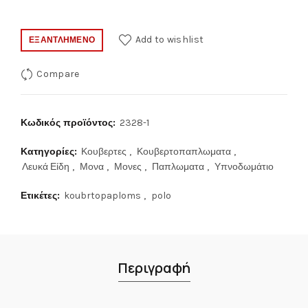
was:
τιμή
69.00€.
είναι:
Add to wishlist
ΕΞΑΝΤΛΗΜΈΝΟ
65.00€.
Compare
Κωδικός προϊόντος:
2328-1
Κατηγορίες:
Κουβερτες
,
Κουβερτοπαπλωματα
,
Λευκά Είδη
,
Μονα
,
Μονες
,
Παπλωματα
,
Υπνοδωμάτιο
Ετικέτες:
koubrtopaploms
,
polo
Περιγραφή