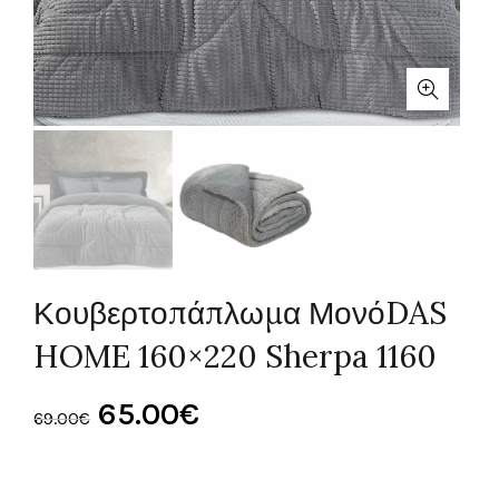
Κουβερτοπάπλωμα ΜονόDAS
HOME 160×220 Sherpa 1160
Original
Η
65.00
€
69.00
€
price
τρέχουσα