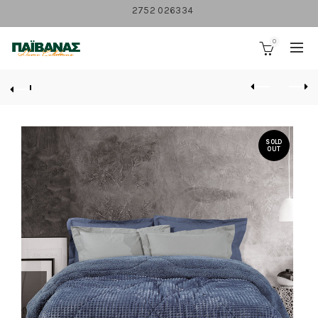
2752 026334
0
SOLD
OUT