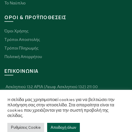
Το Ναύπλιο
ΟΡΟΙ & ΠΡΟΫΠΟΘΕΣΕΙΣ
Όροι Χρήσης
Τρόποι Αποστολής
Τρόποι Πληρωμής
Πολιτική Απορρήτου
ΕΠΙΚΟΙΝΩΝΙΑ
Ασκληπιού 132 ΑΡΙΑ (Λεωφ. Ασκληπιού 132) 211 00
Πλαπουτά 8, Ναύπλιο 211 00
H σελίδα μας χρησιμοποιεί cookies για να βελτιώσει την
Τηλ: 2752 026334
πλοήγηση σας στην ιστοσελίδα. Στα απαραίτητα είναι τα
cookies που χρειάζονται για την σωστή προβολή της
σελίδας.
Ρυθμίσεις Cookie
Αποδοχή όλων
© 2026
paivanashome.gr
. All rights reserved