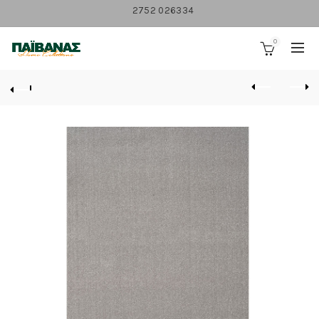
2752 026334
0