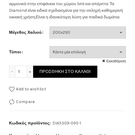
74.00€
αρμονικά στην επιφάνεια του χώρου λιτά και απέριττα. Τα
Diamond είναι ειδικά σχεδιασμένα για την σκληρή καθημερινή
through
οικιακή χρήση.Είναι η ιδανικότερη λύση για παιδικά δωμάτια.
528.00€
Μέγεθος Χαλιού
Τύποι
Εκκαθάριση
Μονόχρωμο Χαλί Γκρι Diamond 5309/095 ποσότητα
ΠΡΟΣΘΉΚΗ ΣΤΟ ΚΑΛΆΘΙ
Add to wishlist
Compare
Κωδικός προϊόντος:
DIA5309-095-1