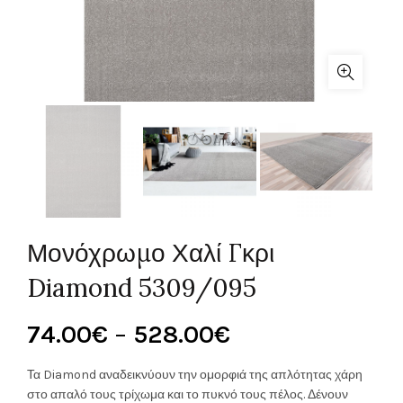
Μονόχρωμο Χαλί Γκρι
Diamond 5309/095
Price
74.00
€
–
528.00
€
range:
Τα Diamond αναδεικνύουν την ομορφιά της απλότητας χάρη
στο απαλό τους τρίχωμα και το πυκνό τους πέλος. Δένουν