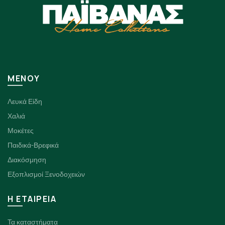
να
μπορούν
επιλεγούν
να
στη
επιλεγούν
σελίδα
στη
του
σελίδα
προϊόντος
του
ΜΕΝΟΥ
προϊόντος
Λευκά Είδη
Χαλιά
Μοκέτες
Παιδικά-Βρεφικά
Διακόσμηση
Εξοπλισμοί Ξενοδοχειών
H ΕΤΑΙΡΕΙΑ
Τα καταστήματα