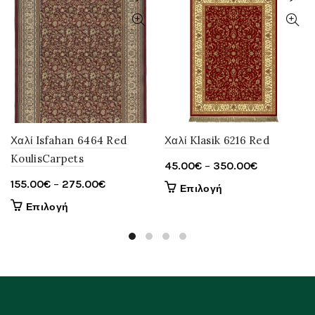
Χαλί Isfahan 6464 Red
Χαλί Klasik 6216 Red
KoulisCarpets
Price
45.00
€
–
350.00
€
range:
Price
155.00
€
–
275.00
€
Αυτό
Επιλογή
45.00€
range:
το
Αυτό
Επιλογή
through
155.00€
προϊόν
το
έχει
350.00€
through
προϊόν
πολλαπλές
έχει
275.00€
παραλλαγές.
πολλαπλές
Οι
παραλλαγές.
επιλογές
Οι
μπορούν
επιλογές