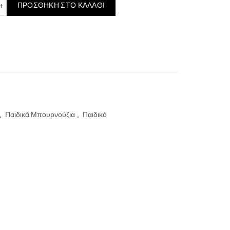
Μπουρνούζι με Κουκούλα Beauty Line - Acqua, 2-4 ετών ποσότητα
ΠΡΟΣΘΉΚΗ ΣΤΟ ΚΑΛΆΘΙ
,
Παιδικά Μπουρνούζια
,
Παιδικό