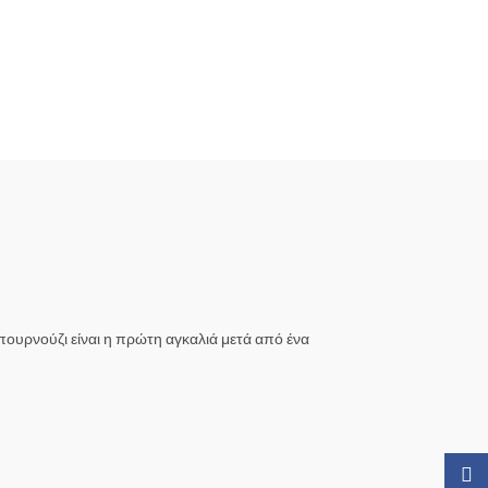
πουρνούζι είναι η πρώτη αγκαλιά μετά από ένα
Faceb