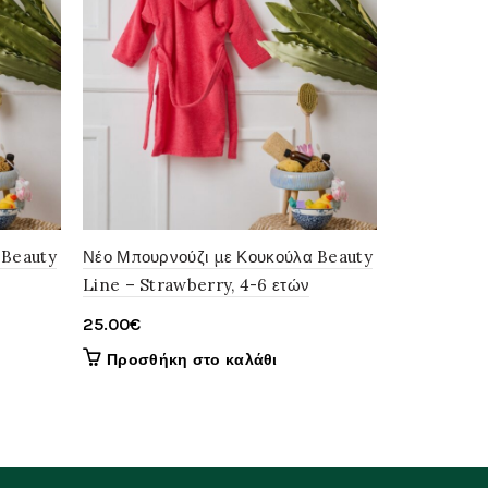
 Beauty
Νέο Μπουρνούζι με Κουκούλα Beauty
Νέο Μπουρν
Line – Strawberry, 4-6 ετών
Line – Acq
25.00
€
25.00
€
Προσθήκη στο καλάθι
Προσθήκ