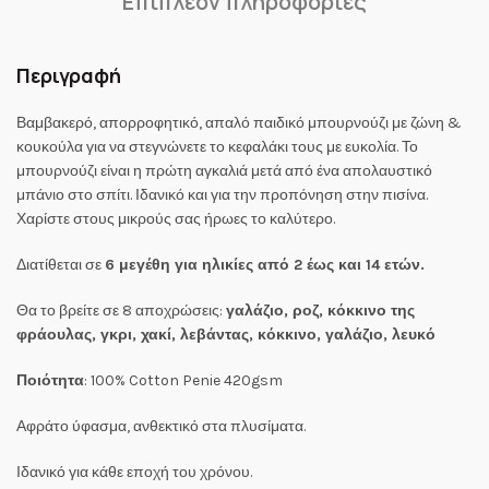
Επιπλέον πληροφορίες
Περιγραφή
Βαμβακερό, απορροφητικό, απαλό παιδικό μπουρνούζι με ζώνη &
κουκούλα για να στεγνώνετε το κεφαλάκι τους με ευκολία. Το
μπουρνούζι είναι η πρώτη αγκαλιά μετά από ένα απολαυστικό
μπάνιο στο σπίτι. Ιδανικό και για την προπόνηση στην πισίνα.
Χαρίστε στους μικρούς σας ήρωες το καλύτερο.
Διατίθεται σε
6 μεγέθη για ηλικίες από 2 έως και 14 ετών.
Θα το βρείτε σε 8 αποχρώσεις:
γαλάζιο, ροζ, κόκκινο της
φράουλας, γκρι, χακί, λεβάντας, κόκκινο, γαλάζιο, λευκό
Ποιότητα
: 100% Cotton Penie 420gsm
Αφράτο ύφασμα, ανθεκτικό στα πλυσίματα.
Ιδανικό για κάθε εποχή του χρόνου.