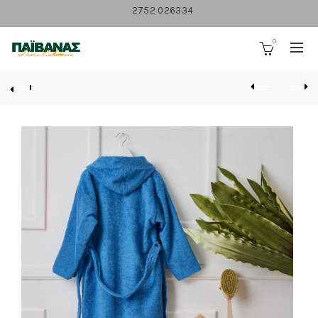
2752 026334
0