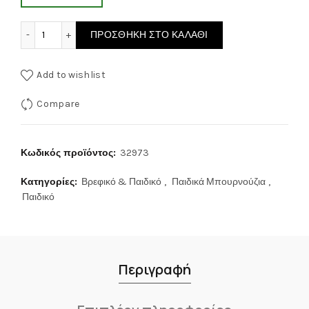
Νέο Μπουρνούζι με Κουκούλα Beauty Line - Blue, 4-6 ετών 
ΠΡΟΣΘΉΚΗ ΣΤΟ ΚΑΛΆΘΙ
Add to wishlist
Compare
Κωδικός προϊόντος:
32973
Κατηγορίες:
Βρεφικό & Παιδικό
,
Παιδικά Μπουρνούζια
,
Παιδικό
Περιγραφή