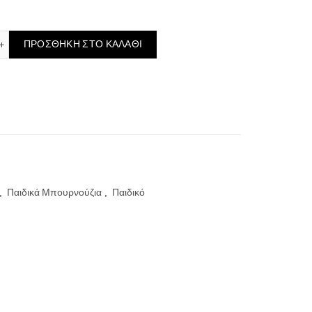
Μπουρνούζι με Κουκούλα Beauty Line - Khaki Army, 12-14 ετών ποσότη
ΠΡΟΣΘΉΚΗ ΣΤΟ ΚΑΛΆΘΙ
,
Παιδικά Μπουρνούζια
,
Παιδικό