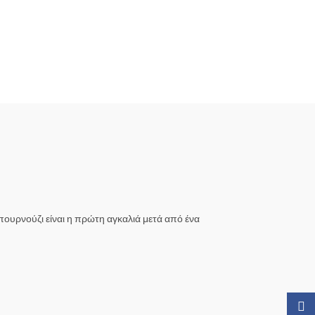
πουρνούζι είναι η πρώτη αγκαλιά μετά από ένα
Faceb