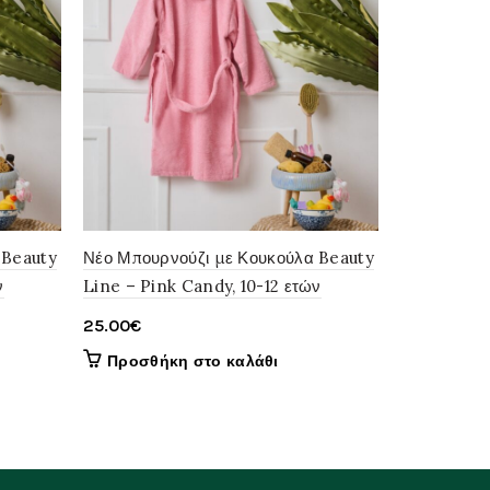
 Beauty
Νέο Μπουρνούζι με Κουκούλα Beauty
Νέο Μπουρν
ν
Line – Pink Candy, 10-12 ετών
Line – Pin
25.00
€
25.00
€
Προσθήκη στο καλάθι
Προσθήκ