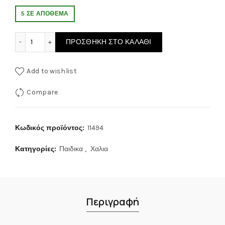
5 ΣΕ ΑΠΌΘΕΜΑ
Παιδικό χαλί Dream Carousel 11492 Lama 160x230 ποσότητ
ΠΡΟΣΘΉΚΗ ΣΤΟ ΚΑΛΆΘΙ
Add to wishlist
Compare
Κωδικός προϊόντος:
11494
Κατηγορίες:
Παιδικα
,
Χαλια
Περιγραφή