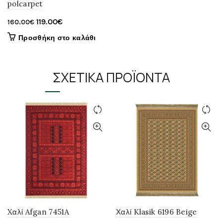
polcarpet
Original
Η
119.00
€
160.00
€
price
τρέχουσα
Προσθήκη στο καλάθι
was:
τιμή
160.00€.
είναι:
119.00€.
ΣΧΕΤΙΚΆ ΠΡΟΪΌΝΤΑ
Xαλί Afgan 7451A
Χαλί Klasik 6196 Beige