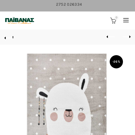
2752 026334
0
-26%