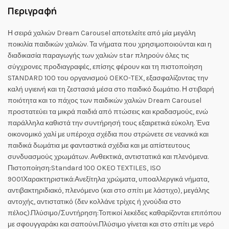
Περιγραφή
Η σειρά χαλιών Dream Carousel αποτελείτε από μία μεγάλη
ποικιλία παιδικών χαλιών. Τα νήματα που χρησιμοποιούνται και η
διαδικασία παραγωγής των χαλιών star πληρούν όλες τις
σύγχρονες προδιαγραφές, επίσης φέρουν και τη πιστοποίηση
STANDARD 100 του οργανισμού OEKO-TEX, εξασφαλίζοντας την
καλή υγιεινή και τη ζεστασιά μέσα στο παιδικό δωμάτιο. Η στιβαρή
ποιότητα και το πάχος των παιδικών χαλιών Dream Carousel
προστατεύει τα μικρά παιδιά από πτώσεις και κραδασμούς, ενώ
παράλληλα καθιστά την συντήρησή τους εξαιρετικά εύκολη. Ένα
οικονομικό χαλί με υπέροχα σχέδια που στρώνετε σε νεανικά και
παιδικά δωμάτια με φανταστικά σχέδια και με απίστευτους
συνδυασμούς χρωμάτων. Ανθεκτικά, αντιστατικά και πλενόμενα.
Πιστοποίηση:Standard 100 OKEO TEXTILES, ISO
9001Χαρακτηριστικά:Ανεξίτηλα χρώματα, υποαλλεργικά νήματα,
αντιβακτηριδιακό, πλενόμενο (και στο σπίτι με λάστιχο), μεγάλης
αντοχής, αντιστατικό (δεν κολλάνε τρίχες ή χνούδια στο
πέλος).Πλύσιμο/Συντήρηση:Τοπικοί λεκέδες καθαρίζονται επιτόπου
με σφουγγαράκι και σαπούνι.Πλύσιμο γίνεται και στο σπίτι με νερό