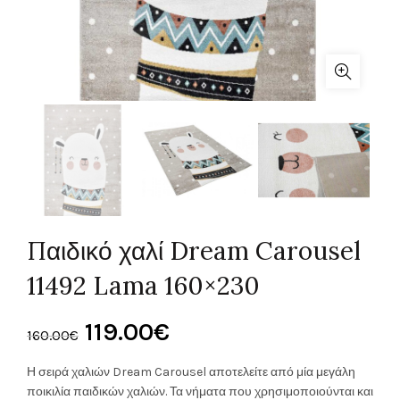
Παιδικό χαλί Dream Carousel
11492 Lama 160×230
Original
Η
119.00
€
160.00
€
price
τρέχουσα
Η σειρά χαλιών Dream Carousel αποτελείτε από μία μεγάλη
ποικιλία παιδικών χαλιών. Τα νήματα που χρησιμοποιούνται και