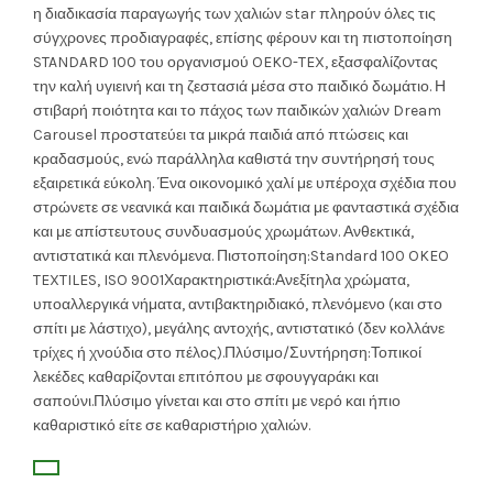
was:
τιμή
η διαδικασία παραγωγής των χαλιών star πληρούν όλες τις
σύγχρονες προδιαγραφές, επίσης φέρουν και τη πιστοποίηση
160.00€.
είναι:
STANDARD 100 του οργανισμού OEKO-TEX, εξασφαλίζοντας
την καλή υγιεινή και τη ζεστασιά μέσα στο παιδικό δωμάτιο. Η
119.00€.
στιβαρή ποιότητα και το πάχος των παιδικών χαλιών Dream
Carousel προστατεύει τα μικρά παιδιά από πτώσεις και
κραδασμούς, ενώ παράλληλα καθιστά την συντήρησή τους
εξαιρετικά εύκολη. Ένα οικονομικό χαλί με υπέροχα σχέδια που
στρώνετε σε νεανικά και παιδικά δωμάτια με φανταστικά σχέδια
και με απίστευτους συνδυασμούς χρωμάτων. Ανθεκτικά,
αντιστατικά και πλενόμενα. Πιστοποίηση:Standard 100 OKEO
TEXTILES, ISO 9001Χαρακτηριστικά:Ανεξίτηλα χρώματα,
υποαλλεργικά νήματα, αντιβακτηριδιακό, πλενόμενο (και στο
σπίτι με λάστιχο), μεγάλης αντοχής, αντιστατικό (δεν κολλάνε
τρίχες ή χνούδια στο πέλος).Πλύσιμο/Συντήρηση:Τοπικοί
λεκέδες καθαρίζονται επιτόπου με σφουγγαράκι και
σαπούνι.Πλύσιμο γίνεται και στο σπίτι με νερό και ήπιο
καθαριστικό είτε σε καθαριστήριο χαλιών.