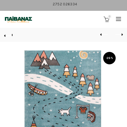
2752 026334
0
-26%