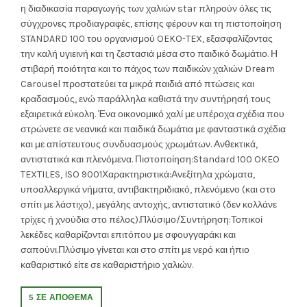
was:
τιμή
η διαδικασία παραγωγής των χαλιών star πληρούν όλες τις
σύγχρονες προδιαγραφές, επίσης φέρουν και τη πιστοποίηση
160.00€.
είναι:
STANDARD 100 του οργανισμού OEKO-TEX, εξασφαλίζοντας
την καλή υγιεινή και τη ζεστασιά μέσα στο παιδικό δωμάτιο. Η
119.00€.
στιβαρή ποιότητα και το πάχος των παιδικών χαλιών Dream
Carousel προστατεύει τα μικρά παιδιά από πτώσεις και
κραδασμούς, ενώ παράλληλα καθιστά την συντήρησή τους
εξαιρετικά εύκολη. Ένα οικονομικό χαλί με υπέροχα σχέδια που
στρώνετε σε νεανικά και παιδικά δωμάτια με φανταστικά σχέδια
και με απίστευτους συνδυασμούς χρωμάτων. Ανθεκτικά,
αντιστατικά και πλενόμενα. Πιστοποίηση:Standard 100 OKEO
TEXTILES, ISO 9001Χαρακτηριστικά:Ανεξίτηλα χρώματα,
υποαλλεργικά νήματα, αντιβακτηριδιακό, πλενόμενο (και στο
σπίτι με λάστιχο), μεγάλης αντοχής, αντιστατικό (δεν κολλάνε
τρίχες ή χνούδια στο πέλος).Πλύσιμο/Συντήρηση:Τοπικοί
λεκέδες καθαρίζονται επιτόπου με σφουγγαράκι και
σαπούνι.Πλύσιμο γίνεται και στο σπίτι με νερό και ήπιο
καθαριστικό είτε σε καθαριστήριο χαλιών.
5 ΣΕ ΑΠΌΘΕΜΑ