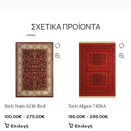
ΣΧΕΤΙΚΆ ΠΡΟΪΌΝΤΑ
Χαλί Nain 6216 Red
Xαλί Afgan 7456A
Price
Price
100.00
€
–
275.00
€
195.00
€
–
295.00
€
range:
range:
Αυτό
Αυτό
Επιλογή
Επιλογή
100.00€
195.00€