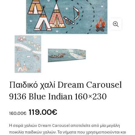
Παιδικό χαλί Dream Carousel
9136 Blue Indian 160×230
Original
Η
119.00
€
160.00
€
price
τρέχουσα
Η σειρά χαλιών Dream Carousel αποτελείτε από μία μεγάλη
ποικιλία παιδικών χαλιών. Τα νήματα που χρησιμοποιούνται και