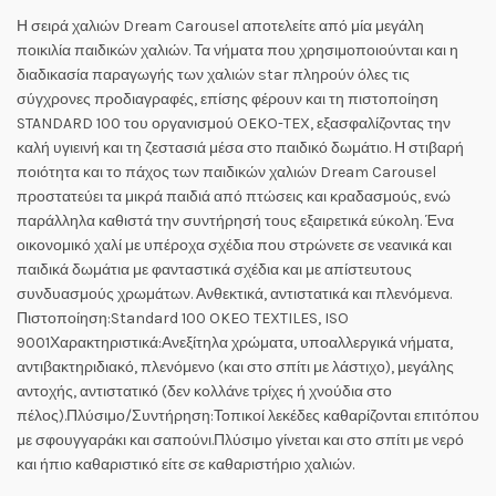
Η σειρά χαλιών Dream Carousel αποτελείτε από μία μεγάλη
ποικιλία παιδικών χαλιών. Τα νήματα που χρησιμοποιούνται και η
διαδικασία παραγωγής των χαλιών star πληρούν όλες τις
σύγχρονες προδιαγραφές, επίσης φέρουν και τη πιστοποίηση
STANDARD 100 του οργανισμού OEKO-TEX, εξασφαλίζοντας την
καλή υγιεινή και τη ζεστασιά μέσα στο παιδικό δωμάτιο. Η στιβαρή
ποιότητα και το πάχος των παιδικών χαλιών Dream Carousel
προστατεύει τα μικρά παιδιά από πτώσεις και κραδασμούς, ενώ
παράλληλα καθιστά την συντήρησή τους εξαιρετικά εύκολη. Ένα
οικονομικό χαλί με υπέροχα σχέδια που στρώνετε σε νεανικά και
παιδικά δωμάτια με φανταστικά σχέδια και με απίστευτους
συνδυασμούς χρωμάτων. Ανθεκτικά, αντιστατικά και πλενόμενα.
Πιστοποίηση:Standard 100 OKEO TEXTILES, ISO
9001Χαρακτηριστικά:Ανεξίτηλα χρώματα, υποαλλεργικά νήματα,
αντιβακτηριδιακό, πλενόμενο (και στο σπίτι με λάστιχο), μεγάλης
αντοχής, αντιστατικό (δεν κολλάνε τρίχες ή χνούδια στο
πέλος).Πλύσιμο/Συντήρηση:Τοπικοί λεκέδες καθαρίζονται επιτόπου
με σφουγγαράκι και σαπούνι.Πλύσιμο γίνεται και στο σπίτι με νερό
και ήπιο καθαριστικό είτε σε καθαριστήριο χαλιών.