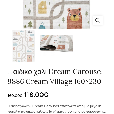
Παιδικό χαλί Dream Carousel
9886 Cream Village 160×230
Original
Η
119.00
€
160.00
€
price
τρέχουσα
Η σειρά χαλιών Dream Carousel αποτελείτε από μία μεγάλη
ποικιλία παιδικών χαλιών. Τα νήματα που χρησιμοποιούνται και