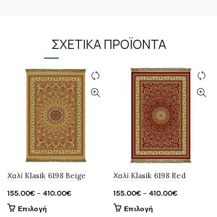
ΣΧΕΤΙΚΆ ΠΡΟΪΌΝΤΑ
Χαλί Klasik 6198 Beige
Χαλί Klasik 6198 Red
Price
Price
155.00
€
–
410.00
€
155.00
€
–
410.00
€
range:
range:
Αυτό
Αυτό
Επιλογή
Επιλογή
155.00€
155.00€