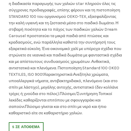
was:
τιμή
η διαδικασία παραγωγής των χαλιών star πληρούν όλες τις
σύγχρονες προδιαγραφές, επίσης φέρουν και τη πιστοποίηση
160.00€.
είναι:
STANDARD 100 του οργανισμού OEKO-TEX, εξασφαλίζοντας
την καλή υγιεινή και τη ζεστασιά μέσα στο παιδικό δωμάτιο. Η
119.00€.
στιβαρή ποιότητα και το πάχος των παιδικών χαλιών Dream
Carousel προστατεύει τα μικρά παιδιά από πτώσεις και
κραδασμούς, ενώ παράλληλα καθιστά την συντήρησή τους
εξαιρετικά εύκολη. Ένα οικονομικό χαλί με υπέροχα σχέδια που
στρώνετε σε νεανικά και παιδικά δωμάτια με φανταστικά σχέδια
και με απίστευτους συνδυασμούς χρωμάτων. Ανθεκτικά,
αντιστατικά και πλενόμενα. Πιστοποίηση:Standard 100 OKEO
TEXTILES, ISO 9001Χαρακτηριστικά:Ανεξίτηλα χρώματα,
υποαλλεργικά νήματα, αντιβακτηριδιακό, πλενόμενο (και στο
σπίτι με λάστιχο), μεγάλης αντοχής, αντιστατικό (δεν κολλάνε
τρίχες ή χνούδια στο πέλος).Πλύσιμο/Συντήρηση:Τοπικοί
λεκέδες καθαρίζονται επιτόπου με σφουγγαράκι και
σαπούνι.Πλύσιμο γίνεται και στο σπίτι με νερό και ήπιο
καθαριστικό είτε σε καθαριστήριο χαλιών.
5 ΣΕ ΑΠΌΘΕΜΑ