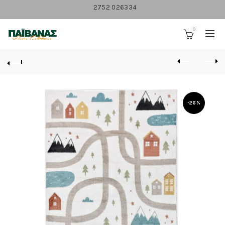
2752 026334
0
-26%