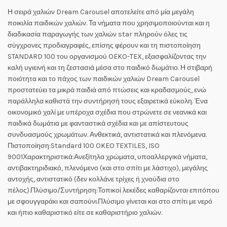
Η σειρά χαλιών Dream Carousel αποτελείτε από μία μεγάλη
ποικιλία παιδικών χαλιών. Τα νήματα που χρησιμοποιούνται και η
διαδικασία παραγωγής των χαλιών star πληρούν όλες τις
σύγχρονες προδιαγραφές, επίσης φέρουν και τη πιστοποίηση
STANDARD 100 του οργανισμού OEKO-TEX, εξασφαλίζοντας την
καλή υγιεινή και τη ζεστασιά μέσα στο παιδικό δωμάτιο. Η στιβαρή
ποιότητα και το πάχος των παιδικών χαλιών Dream Carousel
προστατεύει τα μικρά παιδιά από πτώσεις και κραδασμούς, ενώ
παράλληλα καθιστά την συντήρησή τους εξαιρετικά εύκολη. Ένα
οικονομικό χαλί με υπέροχα σχέδια που στρώνετε σε νεανικά και
παιδικά δωμάτια με φανταστικά σχέδια και με απίστευτους
συνδυασμούς χρωμάτων. Ανθεκτικά, αντιστατικά και πλενόμενα.
Πιστοποίηση:Standard 100 OKEO TEXTILES, ISO
9001Χαρακτηριστικά:Ανεξίτηλα χρώματα, υποαλλεργικά νήματα,
αντιβακτηριδιακό, πλενόμενο (και στο σπίτι με λάστιχο), μεγάλης
αντοχής, αντιστατικό (δεν κολλάνε τρίχες ή χνούδια στο
πέλος).Πλύσιμο/Συντήρηση:Τοπικοί λεκέδες καθαρίζονται επιτόπου
με σφουγγαράκι και σαπούνι.Πλύσιμο γίνεται και στο σπίτι με νερό
και ήπιο καθαριστικό είτε σε καθαριστήριο χαλιών.