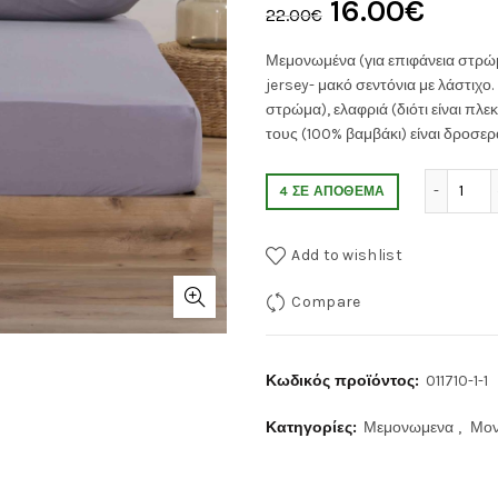
Original
Η
16.00
€
22.00
€
price
τρέχ
Μεμονωμένα (για επιφάνεια στρ
jersey- μακό σεντόνια με λάστιχο.
was:
τιμή
στρώμα), ελαφριά (διότι είναι πλ
τους (100% βαμβάκι) είναι δροσερά
22.00€.
είναι:
ΣΕΝ
4 ΣΕ ΑΠΌΘΕΜΑ
16.00
Add to wishlist
Compare
Κωδικός προϊόντος:
011710-1-1
Κατηγορίες:
Μεμονωμενα
,
Μο