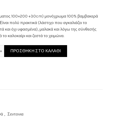
ουσα
ώματος 100×200 +30cm) μονόχρωμα 100% βαμβακερά
 Είναι πολύ πρακτικά (λάστιχο που αγκαλιάζει το
εκτά και όχι υφασμένα), μαλακά και λόγω της σύνθεσής
 το καλοκαίρι και ζεστά το χειμώνα.
ΤΟΝΙ ΜΟΝΟ ΜΕ ΛΑΣΤΙΧΟ100x200+30 DARK GREY ποσότητα
ΠΡΟΣΘΉΚΗ ΣΤΟ ΚΑΛΆΘΙ
€.
νά
,
Σεντονια