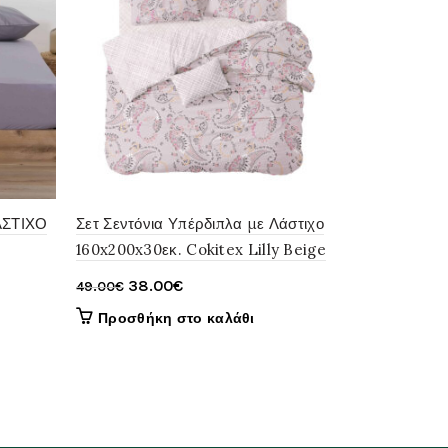
ΑΣΤΙΧΟ
Σετ Σεντόνια Υπέρδιπλα με Λάστιχο
Σετ Σεντόν
160x200x30εκ. Cokitex Lilly Beige
160x200x30
Original
Η
Orig
38.00
€
38.
49.00
€
49.00
€
price
τρέχουσα
pric
Προσθήκη στο καλάθι
Προσθήκ
was:
τιμή
was
49.00€.
είναι:
49.0
38.00€.