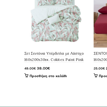
Σετ Σεντόνια Υπέρδιπλα με Λάστιχο
ΣΕΝΤΟ
160x200x30εκ. Cokitex Paint Pink
160x20
Original
Η
38.00
€
49.00
€
25.00
€
price
τρέχουσα
Προσθήκη στο καλάθι
Προσ
was:
τιμή
49.00€.
είναι:
38.00€.