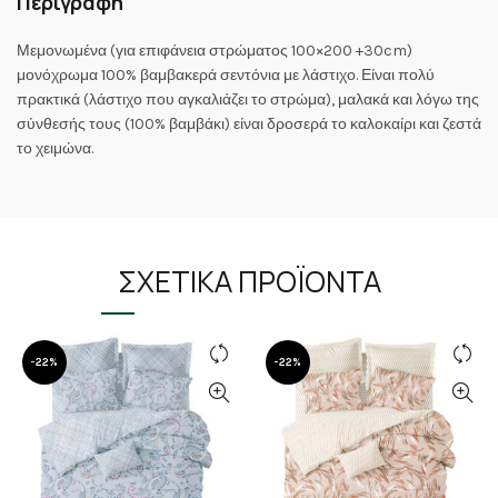
Περιγραφή
Μεμονωμένα (για επιφάνεια στρώματος 100×200 +30cm)
μονόχρωμα 100% βαμβακερά σεντόνια με λάστιχο. Είναι πολύ
πρακτικά (λάστιχο που αγκαλιάζει το στρώμα), μαλακά και λόγω της
σύνθεσής τους (100% βαμβάκι) είναι δροσερά το καλοκαίρι και ζεστά
το χειμώνα.
ΣΧΕΤΙΚΆ ΠΡΟΪΌΝΤΑ
-22%
-22%