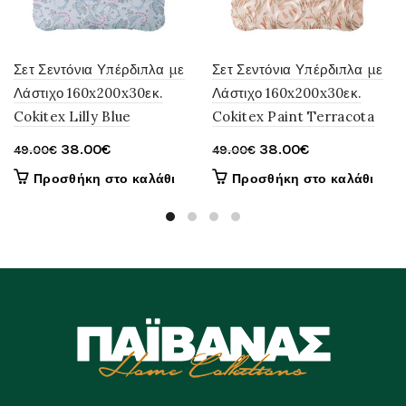
Σετ Σεντόνια Υπέρδιπλα με
Σετ Σεντόνια Υπέρδιπλα με
Λάστιχο 160x200x30εκ.
Λάστιχο 160x200x30εκ.
Cokitex Lilly Blue
Cokitex Paint Terracota
Original
Η
Original
Η
38.00
€
38.00
€
49.00
€
49.00
€
price
τρέχουσα
price
τρέχουσα
Προσθήκη στο καλάθι
Προσθήκη στο καλάθι
was:
τιμή
was:
τιμή
49.00€.
είναι:
49.00€.
είναι:
38.00€.
38.00€.