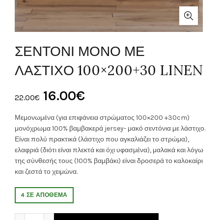
ΣΕΝΤΟΝΙ ΜΟΝΟ ΜΕ
ΛΑΣΤΙΧΟ 100×200+30 LINEN
Original
Η
16.00
€
22.00
€
price
τρέχουσα
Μεμονωμένα (για επιφάνεια στρώματος 100×200 +30cm)
μονόχρωμα 100% βαμβακερά jersey- μακό σεντόνια με λάστιχο.
was:
τιμή
Είναι πολύ πρακτικά (λάστιχο που αγκαλιάζει το στρώμα),
ελαφριά (διότι είναι πλεκτά και όχι υφασμένα), μαλακά και λόγω
22.00€.
είναι:
της σύνθεσής τους (100% βαμβάκι) είναι δροσερά το καλοκαίρι
και ζεστά το χειμώνα.
16.00€.
4 ΣΕ ΑΠΌΘΕΜΑ
ΣΕΝΤΟΝΙ ΜΟΝΟ ΜΕ ΛΑΣΤΙΧΟ 100x200+30 LINEN ποσότητ