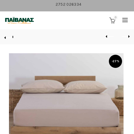
2752 026334
0
-27%