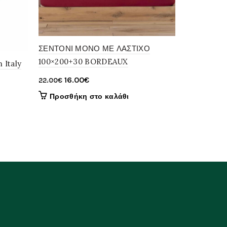
ΣΕΝΤΟΝΙ ΜΟΝΟ ΜΕ ΛΑΣΤΙΧΟ
Σετ Σεντόν
100×200+30 BORDEAUX
160x200x30
 Italy
Original
Η
Orig
16.00
€
38.
22.00
€
49.00
€
price
τρέχουσα
pric
Προσθήκη στο καλάθι
Προσθήκ
was:
τιμή
was
22.00€.
είναι:
49.0
16.00€.