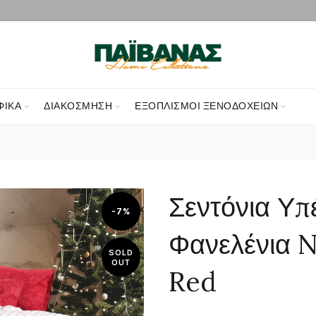
ΦΙΚΑ
ΔΙΑΚΌΣΜΗΣΗ
ΕΞΟΠΛΙΣΜΟΊ ΞΕΝΟΔΟΧΕΊΩΝ
Σεντόνια Υπέ
-7%
Φανελένια N
SOLD
OUT
Red