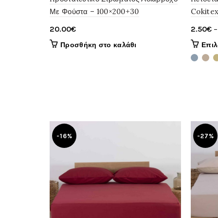
Με Φούστα – 100×200+30
Cokite
20.00
€
2.50
€
–
Προσθήκη στο καλάθι
Επι
-16%
-27%