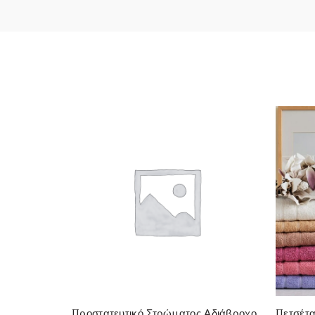
Προστατευτικό Στρώματος Αδιάβροχο
Πετσέτ