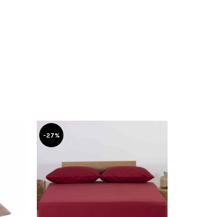
-27%
-22%