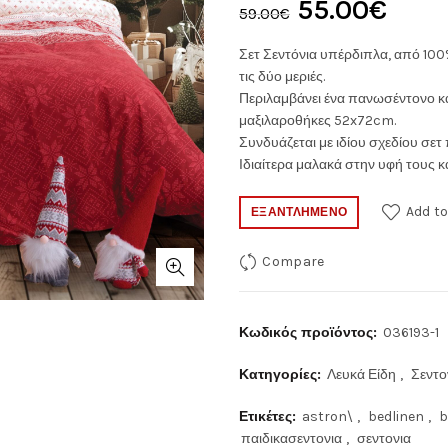
Original
Η
55.00
€
59.00
€
price
τρέχ
Σετ Σεντόνια υπέρδιπλα, από 100
τις δύο μεριές.
was:
τιμή
Περιλαμβάνει ένα πανωσέντονο κ
μαξιλαροθήκες 52x72cm.
59.00€.
είναι:
Συνδυάζεται με ιδίου σχεδίου σε
Ιδιαίτερα μαλακά στην υφή τους κα
55.0
Add to
ΕΞΑΝΤΛΗΜΈΝΟ
Compare
Κωδικός προϊόντος:
036193-1
Κατηγορίες:
Λευκά Είδη
,
Σεντο
Ετικέτες:
astron\
,
bedlinen
,
b
παιδικασεντονια
,
σεντονια