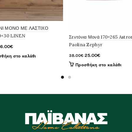
ΝΙ ΜΟΝΟ ΜΕ ΛΑΣΤΙΧΟ
0+30 LINEN
Σεντόνια Μονά 170×265 Astron
Paolina Zephyr
Original
Η
16.00
€
price
τρέχουσα
Original
Η
25.00
€
38.00
€
θήκη στο καλάθι
was:
τιμή
price
τρέχουσα
Προσθήκη στο καλάθι
22.00€.
είναι:
was:
τιμή
16.00€.
38.00€.
είναι:
25.00€.