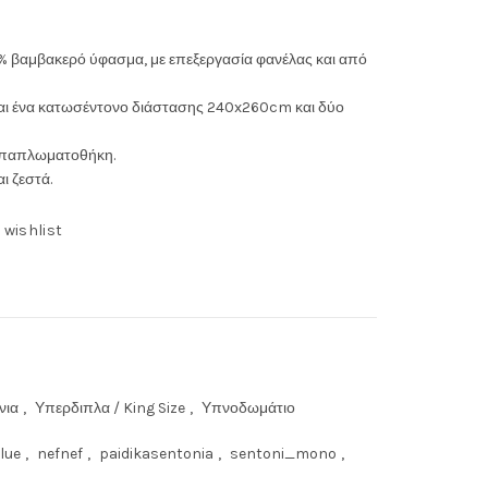
ουσα
% βαμβακερό ύφασμα, με επεξεργασία φανέλας και από
αι ένα κατωσέντονο διάστασης 240x260cm και δύο
τ παπλωματοθήκη.
ι ζεστά.
0€.
 wishlist
νια
,
Υπερδιπλα / King Size
,
Υπνοδωμάτιο
lue
,
nefnef
,
paidikasentonia
,
sentoni_mono
,