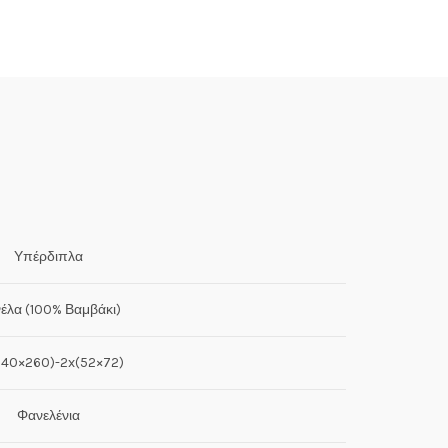
Υπέρδιπλα
έλα (100% Βαμβάκι)
240×260)-2x(52×72)
Φανελένια