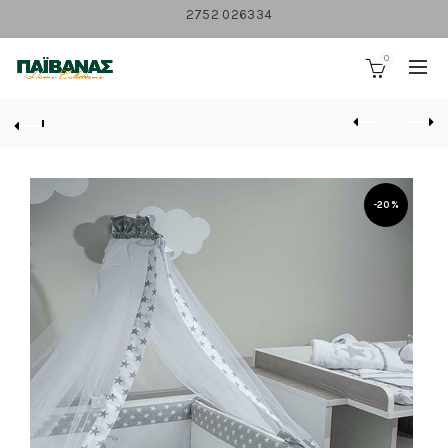
2752 026334
0
-20%