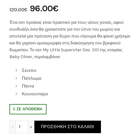
Original
Η
96.00
€
120.00
€
price
τρέχουσα
Ένα σετ προίκας είναι πρακτικό για τους νέους γονείς, αφού
συνδυάζει όσα θα χρειαστείτε για τον ύπνο του μωρού και
was:
τιμή
αποτελεί μία πρόταση για δώρο που σίγουρα θα φανεί χρήσιμο
και θα χαρίσει ομοιομορφία στη διακόσμηση του βρεφικού
120.00€.
είναι:
δωματίου. Το σετ My Little Superstar Des. 301 της εταιρίας
Baby Oliver, περιλαμβάνει:
96.00€.
Σεντόνι
Πάπλωμα
Πάντα
Κουνουπιέρα
5 ΣΕ ΑΠΌΘΕΜΑ
ΠΡΟΙΚΑ ΜΩΡΟΥ Σετ Κούνιας My Little Superstar Des. 301 6
ΠΡΟΣΘΉΚΗ ΣΤΟ ΚΑΛΆΘΙ