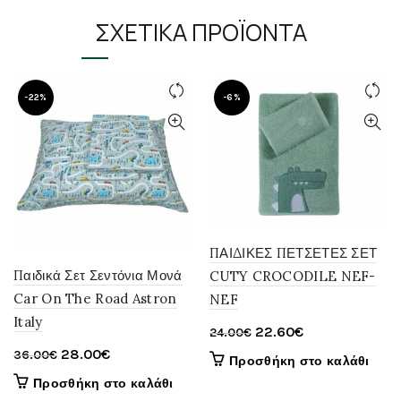
ΣΧΕΤΙΚΆ ΠΡΟΪΌΝΤΑ
-22%
-6%
ΠΑΙΔΙΚΕΣ ΠΕΤΣΕΤΕΣ ΣΕΤ
Παιδικά Σετ Σεντόνια Μονά
CUTY CROCODILE NEF-
Car On The Road Astron
NEF
Italy
Original
Η
22.60
€
24.00
€
price
τρέχουσα
Original
Η
28.00
€
36.00
€
Προσθήκη στο καλάθι
was:
τιμή
price
τρέχουσα
Προσθήκη στο καλάθι
24.00€.
είναι:
was:
τιμή