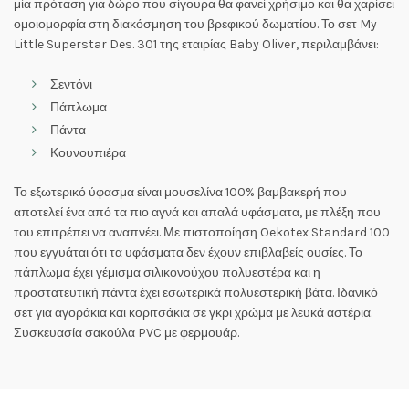
μία πρόταση για δώρο που σίγουρα θα φανεί χρήσιμο και θα χαρίσει
ομοιομορφία στη διακόσμηση του βρεφικού δωματίου. Το σετ My
Little Superstar Des. 301 της εταιρίας Baby Oliver, περιλαμβάνει:
Σεντόνι
Πάπλωμα
Πάντα
Κουνουπιέρα
Το εξωτερικό ύφασμα είναι μουσελίνα 100% βαμβακερή που
αποτελεί ένα από τα πιο αγνά και απαλά υφάσματα, με πλέξη που
του επιτρέπει να αναπνέει. Με πιστοποίηση Oekotex Standard 100
που εγγυάται ότι τα υφάσματα δεν έχουν επιβλαβείς ουσίες. Το
πάπλωμα έχει γέμισμα σιλικονούχου πολυεστέρα και η
προστατευτική πάντα έχει εσωτερικά πολυεστερική βάτα. Ιδανικό
σετ για αγοράκια και κοριτσάκια σε γκρι χρώμα με λευκά αστέρια.
Συσκευασία σακούλα PVC με φερμουάρ.