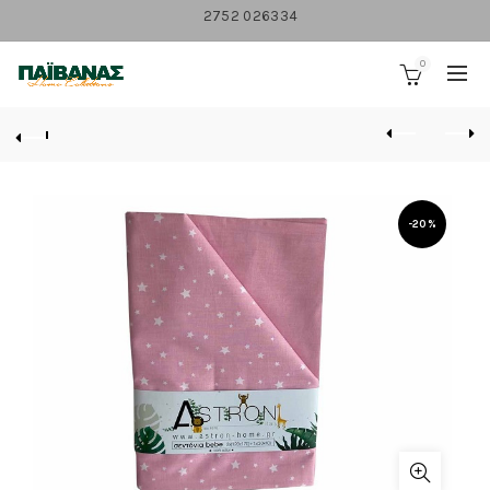
2752 026334
0
-20%