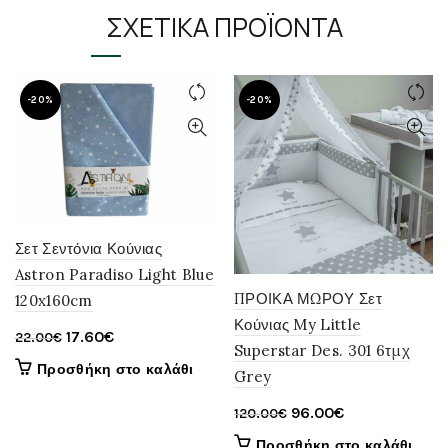
ΣΧΕΤΙΚΆ ΠΡΟΪΌΝΤΑ
-20%
-20%
Σετ Σεντόνια Κούνιας
Astron Paradiso Light Blue
ΠΡΟΙΚΑ ΜΩΡΟΥ Σετ
120x160cm
Κούνιας My Little
Original
Η
17.60
€
22.00
€
Superstar Des. 301 6τμχ
price
τρέχουσα
Προσθήκη στο καλάθι
Grey
was:
τιμή
22.00€.
είναι:
Original
Η
96.00
€
120.00
€
17.60€.
price
τρέχουσα
Προσθήκη στο καλάθι