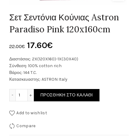
Σετ Σεντόνια Κούνιας Astron
Paradiso Pink 120x160cm
Original
Η
17.60
€
22.00
€
price
τρέχουσα
Διαστάσεις: 2X(120X160)-1X(30X40)
Σύνθεση: 100% cotton rich
was:
τιμή
Βάρος: 144 T.C.
Κατασκευαστης: ASTRON Italy
22.00€.
είναι:
Σετ Σεντόνια Κούνιας Astron Paradiso Pink 120x160cm ποσ
ΠΡΟΣΘΉΚΗ ΣΤΟ ΚΑΛΆΘΙ
17.60€.
Add to wishlist
Compare