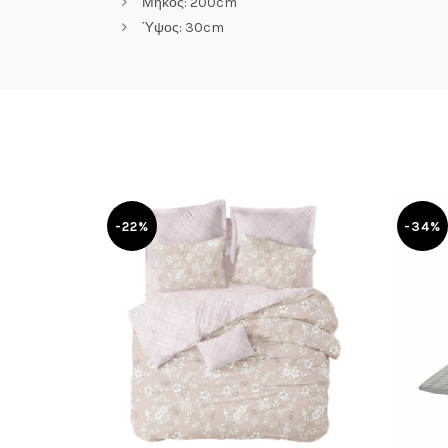
Μήκος: 200cm
Ύψος: 30cm
-22%
-34%