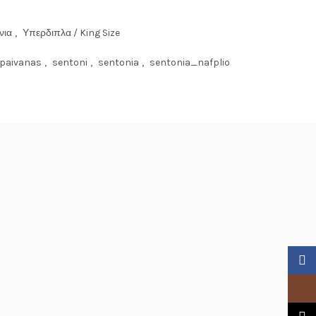
νια
,
Υπερδιπλα / King Size
fpaivanas
,
sentoni
,
sentonia
,
sentonia_nafplio
Faceb
Insta