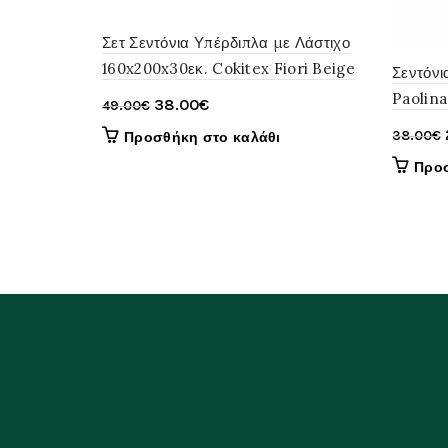
Σετ Σεντόνια Υπέρδιπλα με Λάστιχο
160x200x30εκ. Cokitex Fiori Beige
Σεντόνι
Paolina
Original
Η
38.00
€
49.00
€
price
τρέχουσα
38.00
€
Προσθήκη στο καλάθι
was:
τιμή
Προσ
49.00€.
είναι:
38.00€.