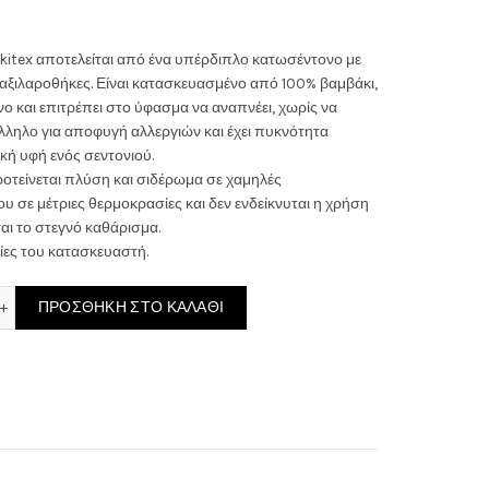
ουσα
okitex αποτελείται από ένα υπέρδιπλο κατωσέντονο με
μαξιλαροθήκες. Είναι κατασκευασμένο από 100% βαμβάκι,
νο και επιτρέπει στο ύφασμα να αναπνέει, χωρίς να
άλληλο για αποφυγή αλλεργιών και έχει πυκνότητα
:
κή υφή ενός σεντονιού.
ροτείνεται πλύση και σιδέρωμα σε χαμηλές
0€.
 σε μέτριες θερμοκρασίες και δεν ενδείκνυται η χρήση
αι το στεγνό καθάρισμα.
ίες του κατασκευαστή.
Σεντόνια Υπέρδιπλα με Λάστιχο 160x200x30εκ. Cokitex Paint Blue ποσ
ΠΡΟΣΘΉΚΗ ΣΤΟ ΚΑΛΆΘΙ