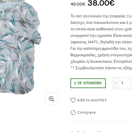
Original
Η
38.00
€
49.00
€
price
τρέχ
Το σετ σεντονιών της εταιρείας C
λάστιχο, ένα πανωσέντονο και 2 
was:
τιμή
το οποίο είναι ανθεκτικό στον χρό
συγκρατεί την υγρασία. Είναι κατ
49.00€.
είναι
ύφανσης 144TC, δηλαδή την κλασι
Για την καλύτερη φροντίδα του, π
38.0
θερμοκρασίες, χρήση στεγνωτηρίου
χλωρίου ή λευκαντικού. Επιτρέπετ
** Συμβουλευτείτε πάντα τις οδηγ
Σετ 
2 ΣΕ ΑΠΌΘΕΜΑ
Add to wishlist
Compare