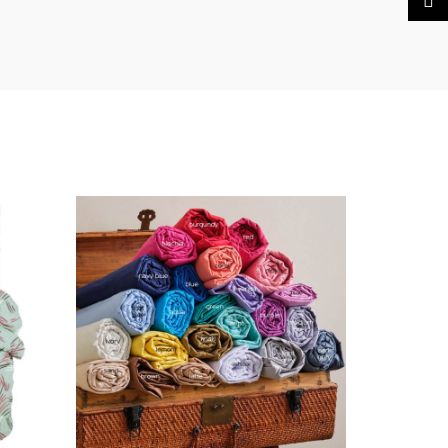
TikTo
-22%