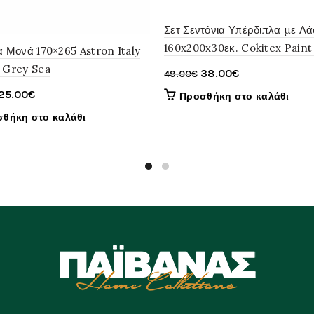
Σετ Σεντόνια Υπέρδιπλα με Λά
160x200x30εκ. Cokitex Paint
α Μονά 170×265 Astron Italy
 Grey Sea
Original
Η
38.00
€
49.00
€
price
τρέχουσα
Original
Η
25.00
€
Προσθήκη στο καλάθι
was:
τιμή
price
τρέχουσα
θήκη στο καλάθι
49.00€.
είναι:
was:
τιμή
38.00€.
38.00€.
είναι:
25.00€.