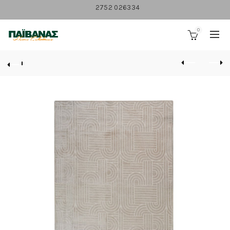
2752 026334
0