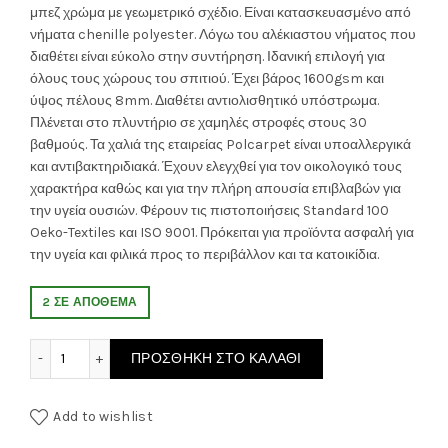
μπεζ χρώμα με γεωμετρικό σχέδιο. Είναι κατασκευασμένο από
νήματα chenille polyester. Λόγω του αλέκιαστου νήματος που
διαθέτει είναι εύκολο στην συντήρηση. Ιδανική επιλογή για
όλους τους χώρους του σπιτιού. Έχει βάρος 1600gsm και
ύψος πέλους 8mm. Διαθέτει αντιολισθητικό υπόστρωμα.
Πλένεται στο πλυντήριο σε χαμηλές στροφές στους 30
βαθμούς. Τα χαλιά της εταιρείας Polcarpet είναι υποαλλεργικά
και αντιβακτηριδιακά. Έχουν ελεγχθεί για τον οικολογικό τους
χαρακτήρα καθώς και για την πλήρη απουσία επιβλαβών για
την υγεία ουσιών. Φέρουν τις πιστοποιήσεις Standard 100
Oeko-Textiles και ISO 9001. Πρόκειται για προϊόντα ασφαλή για
την υγεία και φιλικά προς το περιβάλλον και τα κατοικίδια.
2 ΣΕ ΑΠΌΘΕΜΑ
Χαλί Διαδρόμου (80x150) Polcarpet Sina Beige ποσότητα
ΠΡΟΣΘΉΚΗ ΣΤΟ ΚΑΛΆΘΙ
Add to wishlist