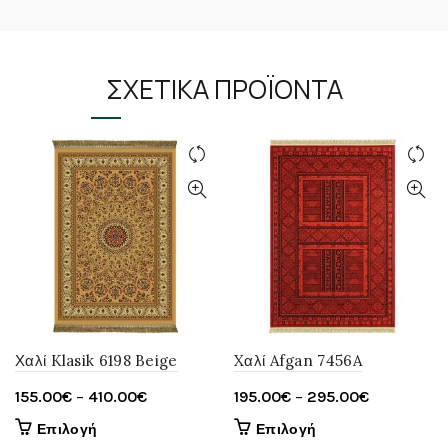
ΣΧΕΤΙΚΆ ΠΡΟΪΌΝΤΑ
Χαλί Klasik 6198 Beige
Xαλί Afgan 7456A
Price
Price
155.00
€
–
410.00
€
195.00
€
–
295.00
€
range:
range:
Αυτό
Αυτό
Επιλογή
Επιλογή
155.00€
195.00€