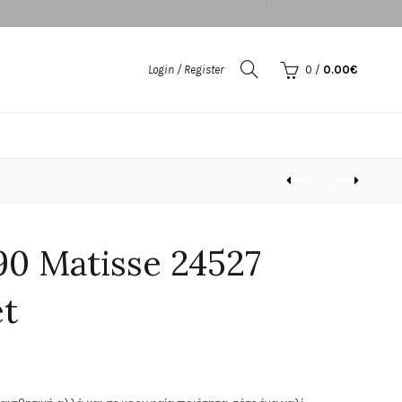
Login / Register
0
/
0.00
€
90 Matisse 24527
et
έχουσα