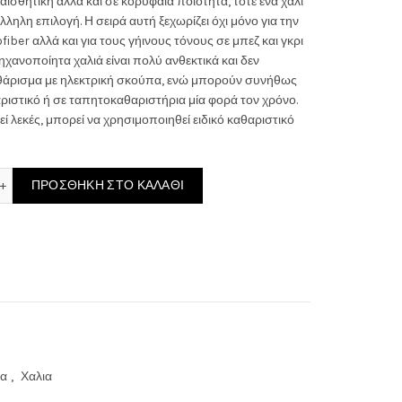
αισθητική αλλά και σε κορυφαία ποιότητα, τότε ένα χαλί
άλληλη επιλογή. Η σειρά αυτή ξεχωρίζει όχι μόνο για την
ή
ber αλλά και για τους γήινους τόνους σε μπεζ και γκρι
μηχανοποίητα χαλιά είναι πολύ ανθεκτικά και δεν
ι:
καθάρισμα με ηλεκτρική σκούπα, ενώ μπορούν συνήθως
ριστικό ή σε ταπητοκαθαριστήρια μία φορά τον χρόνο.
.00€.
 λεκές, μπορεί να χρησιμοποιηθεί ειδικό καθαριστικό
ί 200X290 Matisse 24527 Royal Carpet ποσότητα
ΠΡΟΣΘΉΚΗ ΣΤΟ ΚΑΛΆΘΙ
να
,
Χαλια