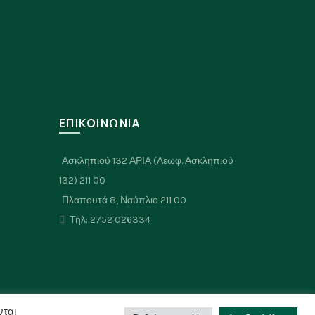
μπορούν
να
επιλεγούν
στη
σελίδα
του
προϊόντος
Σ
ΕΠΙΚΟΙΝΩΝΙΑ
Ασκληπιού 132 ΑΡΙΑ (Λεωφ. Ασκληπιού
132) 211 00
Πλαπουτά 8, Ναύπλιο 211 00
Τηλ: 2752 026334
νται