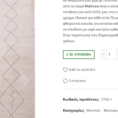
Aν αναζητάτε ένα χαλί με minimal 
από τη σειρά
Matisse
είναι η κατ
was:
τιμ
σύνθεση του από 100% pes microfi
χρώμα. Ιδανικό για κάθε σπίτι.Τα 
250.00€.
είνα
φθείρονται εύκολα, συνιστάται 
να πλυθούν με νερό και ήπιο καθα
195
Στην περίπτωση που δημιουργηθεί
χαλιών.
Χαλ
2 ΣΕ ΑΠΌΘΕΜΑ
Add to wishlist
Compare
Κωδικός προϊόντος:
7752-1
Κατηγορίες:
Minimal
,
Μοντερ