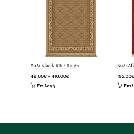
Χαλί Klasik 6197 Beige
Xαλί Af
Price
42.00
€
–
410.00
€
195.00
range:
Αυτό
Επιλογή
Επι
42.00€
το
through
προϊόν
έχει
410.00€
πολλαπλές
παραλλαγές.
Οι
επιλογές