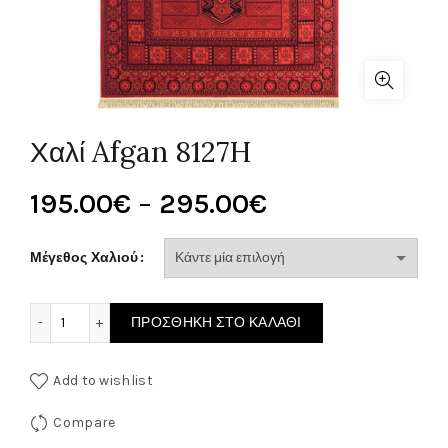
Χαλί Afgan 8127H
Price
195.00
€
–
295.00
€
range:
Μέγεθος Χαλιού
195.00€
Χαλί Afgan 8127H ποσότητα
ΠΡΟΣΘΉΚΗ ΣΤΟ ΚΑΛΆΘΙ
through
295.00€
Add to wishlist
Compare