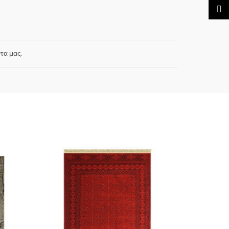
TikTo
τα μας.