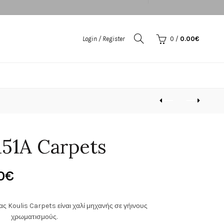
Login / Register
0
/
0.00
€
151A Carpets
Price
0
€
range:
ίας Koulis Carpets είναι χαλί μηχανής σε γήινους
150.00€
χρωματισμούς.