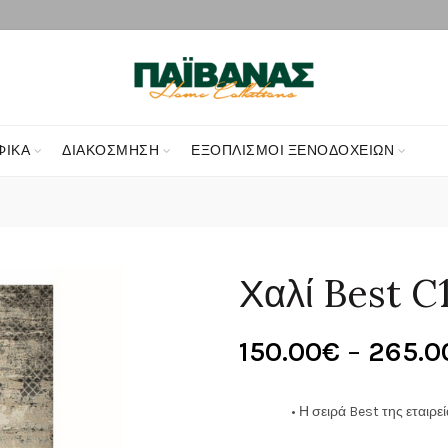
ΦΙΚΑ
ΔΙΑΚΌΣΜΗΣΗ
ΕΞΟΠΛΙΣΜΟΊ ΞΕΝΟΔΟΧΕΊΩΝ
Χαλί Best C
150.00
€
–
265.0
• Η σειρά Best της εταιρε