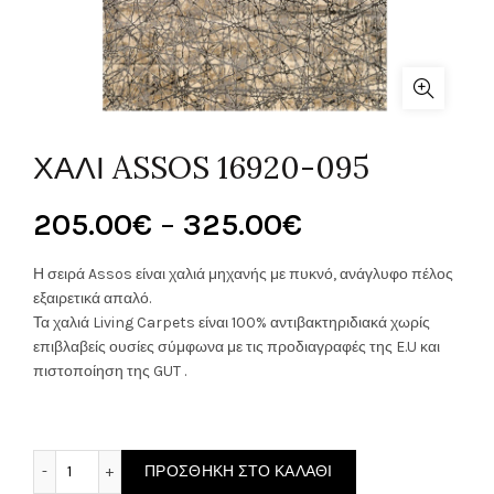
ΧΑΛΙ ASSOS 16920-095
Price
205.00
€
–
325.00
€
range:
Η σειρά Assos είναι χαλιά μηχανής με πυκνό, ανάγλυφο πέλος
εξαιρετικά απαλό.
205.00€
Τα χαλιά Living Carpets είναι 100% αντιβακτηριδιακά χωρίς
επιβλαβείς ουσίες σύμφωνα με τις προδιαγραφές της E.U και
through
πιστοποίηση της GUT .
325.00€
ΧΑΛΙ ASSOS 16920-095 ποσότητα
ΠΡΟΣΘΉΚΗ ΣΤΟ ΚΑΛΆΘΙ