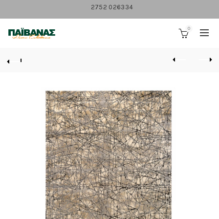
2752 026334
0