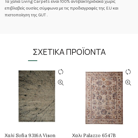
Τα χαλιά Living Carpets είναι 100% αντιβακτηριδιακά χωρίς
επιβλαβείς ουσίες σύμφωνα με τις προδιαγραφές της E.U και
πιστοποίηση της GUT .
ΣΧΕΤΙΚΆ ΠΡΟΪΌΝΤΑ
Χαλί Sofia 9316A Vison
Χαλι Palazzo 6547B