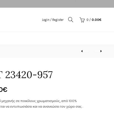
Login / Register
0
/
0.00
€
 23420-957
Price
0
€
range:
αλί μηχανής σε ποικίλους χρωματισμούς, από 100%
εται να εντυπωσιάσει και να ανανεώσει τον χώρο σας .
160.00€