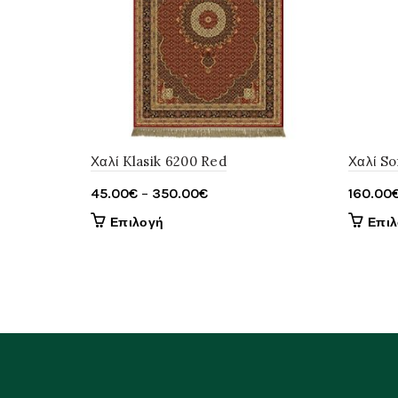
Χαλί Klasik 6200 Red
Χαλί So
Price
45.00
€
–
350.00
€
160.00
range:
Αυτό
Επιλογή
Επι
45.00€
το
through
προϊόν
έχει
350.00€
πολλαπλές
παραλλαγές.
Οι
επιλογές
μπορούν
να