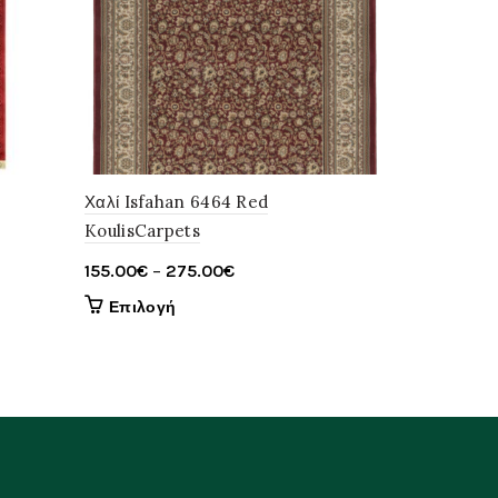
Χαλί Isfahan 6464 Red
Χαλί Klasik
KoulisCarpets
42.00
€
–
4
Price
155.00
€
–
275.00
€
Επιλογ
range:
Αυτό
Επιλογή
155.00€
το
through
προϊόν
έχει
275.00€
πολλαπλές
παραλλαγές.
Οι
επιλογές