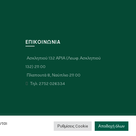
μπορούν
να
επιλεγούν
στη
σελίδα
του
Σ
ΕΠΙΚΟΙΝΩΝΙΑ
προϊόντος
Ασκληπιού 132 ΑΡΙΑ (Λεωφ. Ασκληπιού
132) 211 00
Πλαπουτά 8, Ναύπλιο 211 00
Τηλ: 2752 026334
νται
Ρυθμίσεις Cookie
Αποδοχή όλων