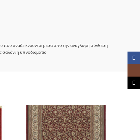
του που αναδεικνύονται μέσα από την ανάγλυφη σύνθεσή
να σαλόνι ή υπνοδωμάτιο
Faceb
Insta
TikTo