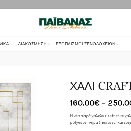
ΦΙΚΑ
ΔΙΑΚΌΣΜΗΣΗ
ΕΞΟΠΛΙΣΜΟΊ ΞΕΝΟΔΟΧΕΊΩΝ
ΧΑΛΙ CRAFT
160.00
€
–
250.0
Η νέα σειρά χαλιών Craft είναι χ
polyester νήμα (heatset) και έρχ