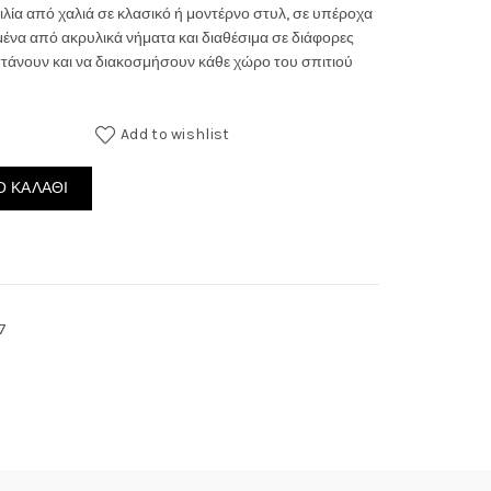
ιλία από χαλιά σε κλασικό ή μοντέρνο στυλ, σε υπέροχα
through
ένα από ακρυλικά νήματα και διαθέσιμα σε διάφορες
ζεστάνουν και να διακοσμήσουν κάθε χώρο του σπιτιού
250.00€
Add to wishlist
οσότητα
 ΚΑΛΆΘΙ
7