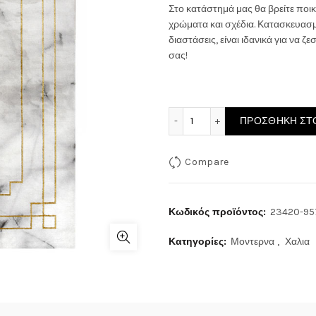
Στο κατάστημά μας θα βρείτε ποικ
χρώματα και σχέδια. Κατασκευασμ
διαστάσεις, είναι ιδανικά για να 
σας!
ΧΑΛΙ CRAFT 23420-957 π
ΠΡΟΣΘΉΚΗ ΣΤΟ
Compare
Κωδικός προϊόντος:
23420-95
Κατηγορίες:
Μοντερνα
,
Χαλια