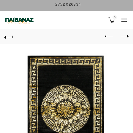
2752 026334
0