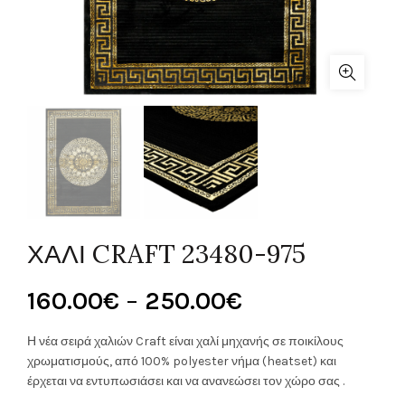
ΧΑΛΙ CRAFT 23480-975
Price
160.00
€
–
250.00
€
range:
Η νέα σειρά χαλιών Craft είναι χαλί μηχανής σε ποικίλους
χρωματισμούς, από 100% polyester νήμα (heatset) και
160.00€
έρχεται να εντυπωσιάσει και να ανανεώσει τον χώρο σας .