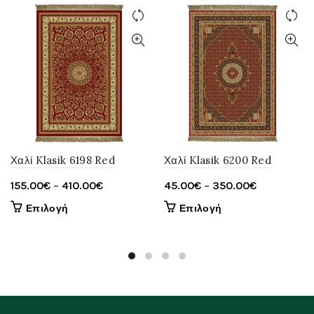
Χαλί Klasik 6198 Red
Χαλί Klasik 6200 Red
Price
Price
155.00
€
–
410.00
€
45.00
€
–
350.00
€
range:
range:
Αυτό
Αυτό
Επιλογή
Επιλογή
155.00€
45.00€
το
το
through
through
προϊόν
προϊόν
έχει
410.00€
έχει
350.00€
πολλαπλές
πολλαπλές
παραλλαγές.
παραλλαγές.
Οι
Οι