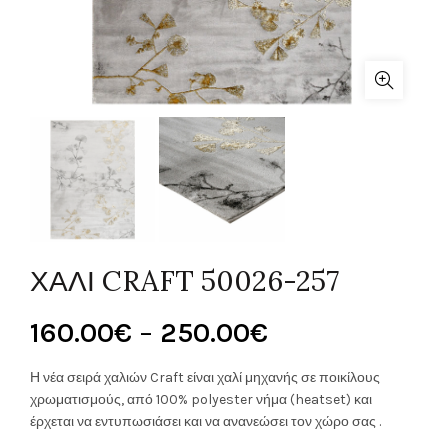
ΧΑΛΙ CRAFT 50026-257
Price
160.00
€
–
250.00
€
range:
Η νέα σειρά χαλιών Craft είναι χαλί μηχανής σε ποικίλους
χρωματισμούς, από 100% polyester νήμα (heatset) και
160.00€
έρχεται να εντυπωσιάσει και να ανανεώσει τον χώρο σας .