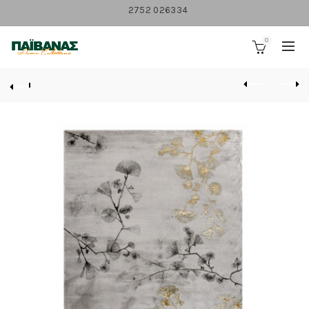
2752 026334
0