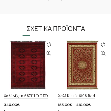
ΣΧΕΤΙΚΆ ΠΡΟΪΌΝΤΑ
Χαλί Afgan 6871H D.RED
Χαλί Klasik 6198 Red
Price
346.00
€
155.00
€
–
410.00
€
range: