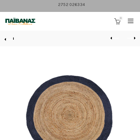
2752 026334
0