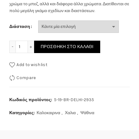
57.80€
χρώμα το μπεζ, αλλά και διάφορα άλλα χρώματα. Διατίθενται σε
πολύ μεγάλη γκάμα σχεδίων και διαστάσεων.
through
Διάσταση
160.60€
ΧΑΛΙ DELHI ΧΕΙΡΟΠΟΙΗΤΟ BR-2935 ποσότητα
ΠΡΟΣΘΉΚΗ ΣΤΟ ΚΑΛΆΘΙ
Add to wishlist
Compare
Κωδικός προϊόντος:
5-19-BR-DELHI-2935
Κατηγορίες:
Καλοκαιρινα
,
Χαλια
,
Ψάθινα