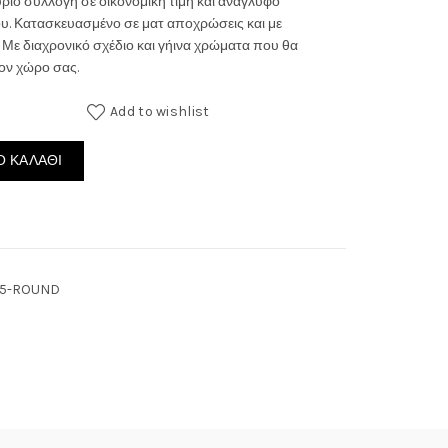
ούριο συλλογή σε οικονομική τιμή και ανάγλυφο
υ. Κατασκευασμένο σε ματ αποχρώσεις και με
140.00€
 Με διαχρονικό σχέδιο και γήινα χρώματα που θα
τον χώρο σας.
through
Add to wishlist
215.00€
5 ROUND ποσότητα
 ΚΑΛΆΘΙ
75-ROUND