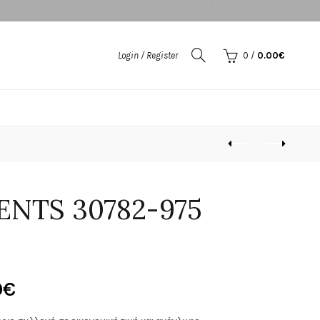
Login / Register
0
/
0.00
€
ENTS 30782-975
Price
0
€
range: