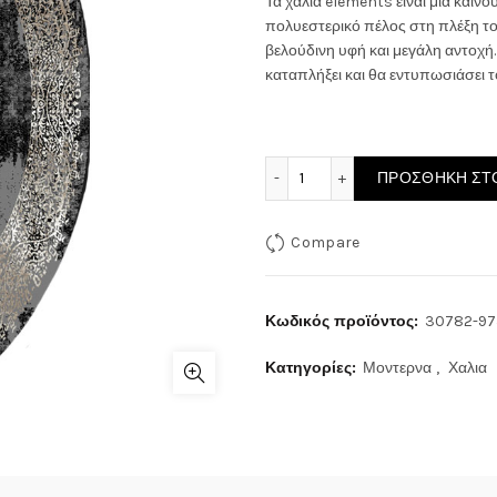
Τα χαλιά elements είναι μια καιν
πολυεστερικό πέλος στη πλέξη το
βελούδινη υφή και μεγάλη αντοχή.
καταπλήξει και θα εντυπωσιάσει 
ΧΑΛΙ ELEMENTS 30782-97
ΠΡΟΣΘΉΚΗ ΣΤΟ
Compare
Κωδικός προϊόντος:
30782-9
Κατηγορίες:
Μοντερνα
,
Χαλια