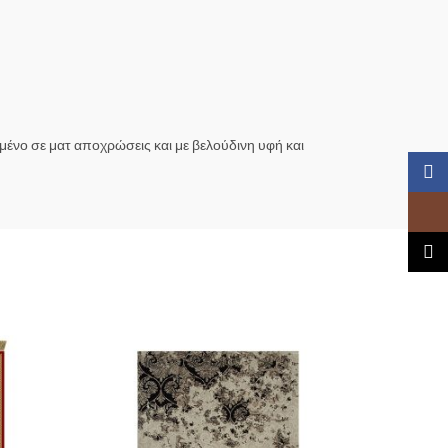
μένο σε ματ αποχρώσεις και με βελούδινη υφή και
Faceb
Insta
TikTo