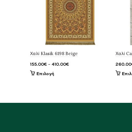
Χαλί Klasik 6198 Beige
Χαλί Ca
Price
155.00
€
–
410.00
€
260.00
range:
Αυτό
Επιλογή
Επι
155.00€
το
through
προϊόν
έχει
410.00€
πολλαπλές
παραλλαγές.
Οι
επιλογές
μπορούν
να