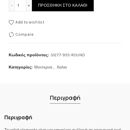
ΧΑΛΙ ELEMENTS 31277-955 ROUND ποσότητα
ΠΡΟΣΘΉΚΗ ΣΤΟ ΚΑΛΆΘΙ
Add to wishlist
Compare
Κωδικός προϊόντος:
31277-955-ROUND
Κατηγορίες:
Μοντερνα
,
Χαλια
Περιγραφή
Περιγραφή
Τα χαλιά elements είναι μια καινούριο συλλογή σε οικονομική τιμή