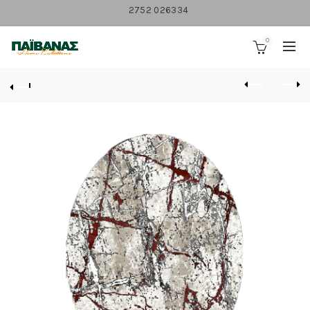
2752 026334
0