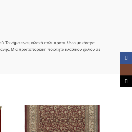
ού. Το νήμα είναι μαλακό πολυπροπυλένιο με κόντρα
μηχανής, Μία πρωτοποριακή ποιότητα κλασικού χαλιού σε
Faceb
Insta
TikTo