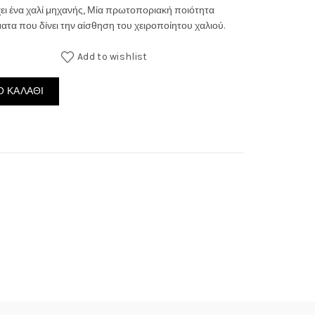
έχει ένα χαλί μηχανής, Μία πρωτοποριακή ποιότητα
through
τα που δίνει την αίσθηση του χειροποίητου χαλιού.
235.00€
Add to wishlist
ποσότητα
 ΚΑΛΆΘΙ