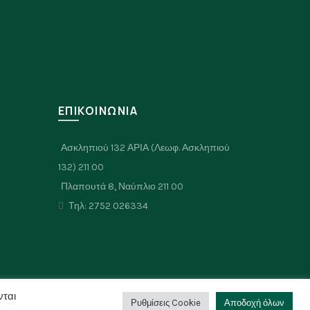
επιλογές
μπορούν
να
επιλεγούν
στη
σελίδα
του
Σ
ΕΠΙΚΟΙΝΩΝΙΑ
προϊόντος
Ασκληπιού 132 ΑΡΙΑ (Λεωφ. Ασκληπιού
132) 211 00
Πλαπουτά 8, Ναύπλιο 211 00
Τηλ: 2752 026334
νται
Ρυθμίσεις Cookie
Αποδοχή όλων