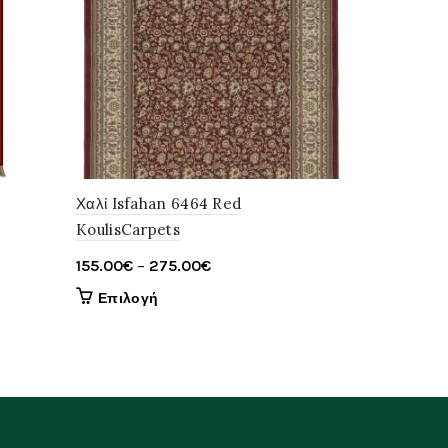
Χαλί Isfahan 6464 Red
Χαλί Nain 
KoulisCarpets
100.00
€
–
Price
155.00
€
–
275.00
€
Επιλογ
range:
Αυτό
Επιλογή
155.00€
το
through
προϊόν
έχει
275.00€
πολλαπλές
παραλλαγές.
Οι