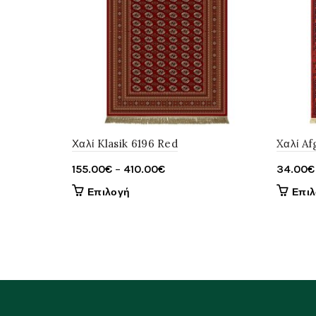
Χαλί Klasik 6196 Red
Xαλί A
Price
155.00
€
–
410.00
€
34.00
€
range:
Αυτό
Επιλογή
Επι
155.00€
το
through
προϊόν
έχει
410.00€
πολλαπλές
παραλλαγές.
Οι
επιλογές
μπορούν