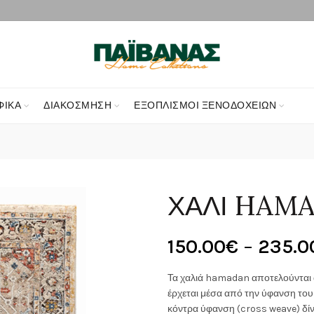
ΦΙΚΑ
ΔΙΑΚΌΣΜΗΣΗ
ΕΞΟΠΛΙΣΜΟΊ ΞΕΝΟΔΟΧΕΊΩΝ
ΧΑΛΙ HAMA
150.00
€
–
235.0
Τα χαλιά hamadan αποτελούνται α
έρχεται μέσα από την ύφανση του
κόντρα ύφανση (cross weave) δίν