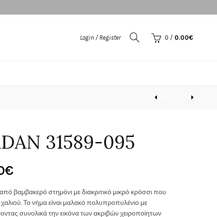
Login / Register
0
/
0.00
€
DAN 31589-095
Price
0
€
range:
πό βαμβακερό στημόνι με διακριτικό μικρό κρόσσι που
 χαλιού. Το νήμα είναι μαλακό πολυπροπυλένιο με
150.00€
οντας συνολικά την εικόνα των ακριβών χειροποίητων