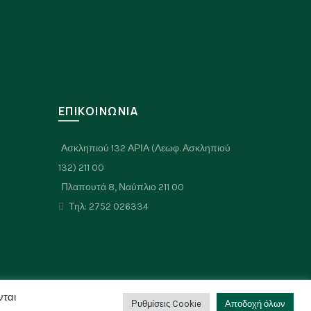
να
επιλεγούν
στη
σελίδα
του
προϊόντος
Σ
ΕΠΙΚΟΙΝΩΝΙΑ
Ασκληπιού 132 ΑΡΙΑ (Λεωφ. Ασκληπιού
132) 211 00
Πλαπουτά 8, Ναύπλιο 211 00
Τηλ: 2752 026334
νται
Ρυθμίσεις Cookie
Αποδοχή όλων