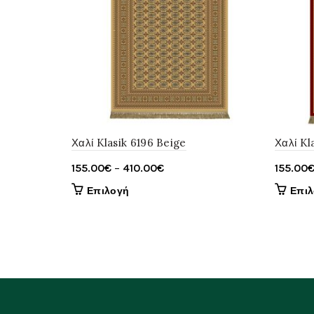
Χαλί Klasik 6196 Beige
Χαλί Kl
Price
155.00
€
–
410.00
€
155.00
range:
Αυτό
Επιλογή
Επι
155.00€
το
through
προϊόν
έχει
410.00€
πολλαπλές
παραλλαγές.
Οι
επιλογές
μπορούν