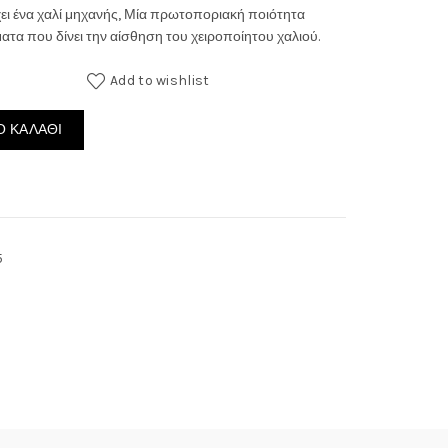
έχει ένα χαλί μηχανής, Μία πρωτοποριακή ποιότητα
through
τα που δίνει την αίσθηση του χειροποίητου χαλιού.
235.00€
Add to wishlist
 ποσότητα
 ΚΑΛΆΘΙ
5