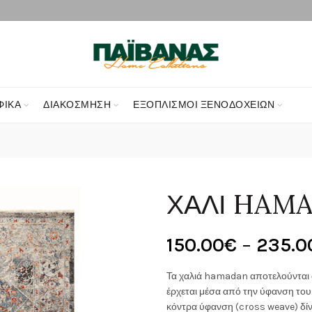
ΦΙΚΑ
ΔΙΑΚΌΣΜΗΣΗ
ΕΞΟΠΛΙΣΜΟΊ ΞΕΝΟΔΟΧΕΊΩΝ
ΧΑΛΙ HAMA
150.00
€
–
235.0
Τα χαλιά hamadan αποτελούνται α
έρχεται μέσα από την ύφανση του
κόντρα ύφανση (cross weave) δίν