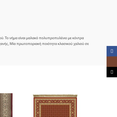
ού. Το νήμα είναι μαλακό πολυπροπυλένιο με κόντρα
μηχανής, Μία πρωτοποριακή ποιότητα κλασικού χαλιού σε
Faceb
Insta
TikTo