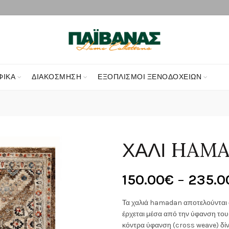
ΦΙΚΑ
ΔΙΑΚΌΣΜΗΣΗ
ΕΞΟΠΛΙΣΜΟΊ ΞΕΝΟΔΟΧΕΊΩΝ
ΧΑΛΙ HAMA
150.00
€
–
235.0
Τα χαλιά hamadan αποτελούνται α
έρχεται μέσα από την ύφανση του
κόντρα ύφανση (cross weave) δίν