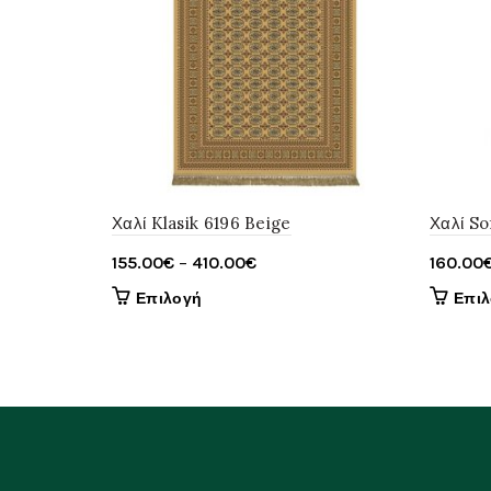
Χαλί Klasik 6196 Beige
Χαλί So
Price
155.00
€
–
410.00
€
160.00
range:
Αυτό
Επιλογή
Επι
155.00€
το
through
προϊόν
έχει
410.00€
πολλαπλές
παραλλαγές.
Οι
επιλογές
μπορούν