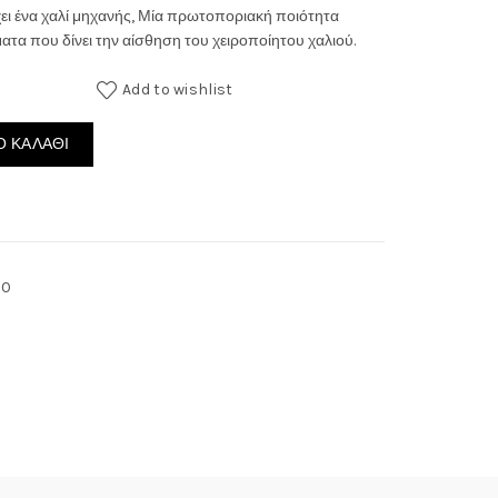
έχει ένα χαλί μηχανής, Μία πρωτοποριακή ποιότητα
through
τα που δίνει την αίσθηση του χειροποίητου χαλιού.
235.00€
Add to wishlist
0 ποσότητα
 ΚΑΛΆΘΙ
80