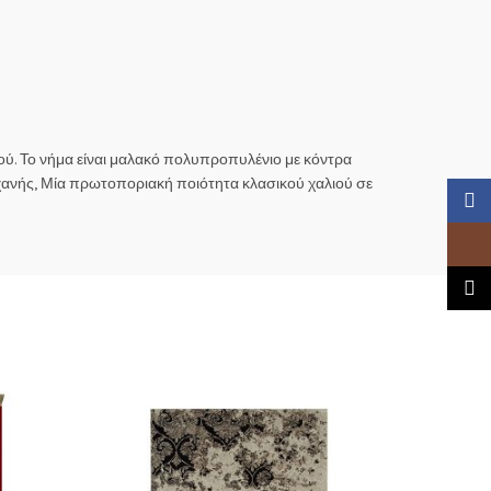
ού. Το νήμα είναι μαλακό πολυπροπυλένιο με κόντρα
μηχανής, Μία πρωτοποριακή ποιότητα κλασικού χαλιού σε
Faceb
Insta
TikTo