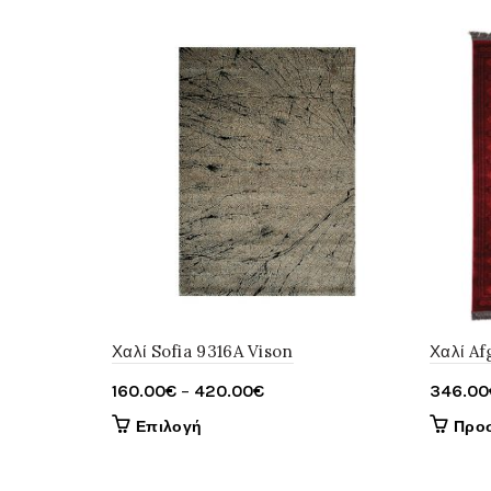
Χαλί Sofia 9316A Vison
Χαλί A
Price
160.00
€
–
420.00
€
346.00
range:
Αυτό
Επιλογή
Προσ
160.00€
το
through
προϊόν