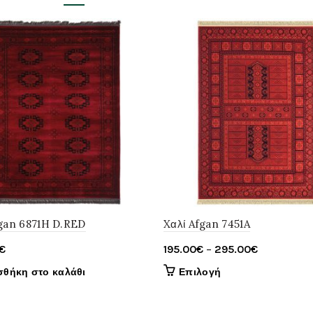
fgan 6871H D.RED
Xαλί Afgan 7451A
Price
€
195.00
€
–
295.00
€
range:
Αυτό
θήκη στο καλάθι
Επιλογή
195.00€
το
through
προϊόν