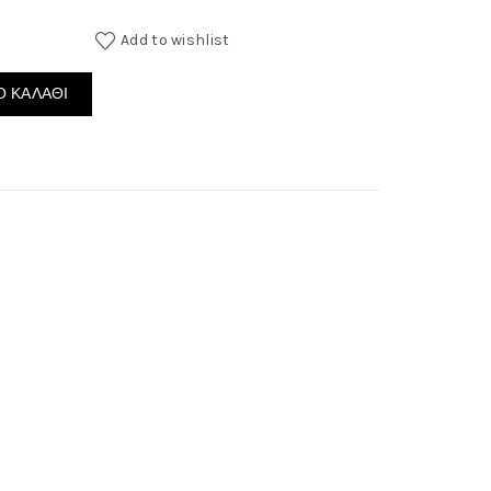
through
Add to wishlist
180.00€
ότητα
 ΚΑΛΆΘΙ