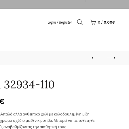
Login / Register
0
/
0.00
€
 32934-110
Price
€
range:
 Απαλό αλλά ανθεκτικό χαλί με καλοδουλεμένη μίξη
ρωμο σχέδιο με έθνικ μοτίβα. Μπορεί να τοποθετηθεί
110.00€
ύ, αναβαθμίζοντας την αισθητική τους