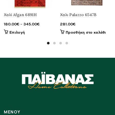
Χαλί Afgan 6891H
Χαλι Palazzo 6547B
Price
180.00
€
–
345.00
€
281.00
€
range:
Αυτό
Επιλογή
Προσθήκη στο καλάθι
180.00€
το
through
προϊόν
έχει
345.00€
πολλαπλές
παραλλαγές.
Οι
επιλογές
μπορούν
να
επιλεγούν
στη
σελίδα
του
ΜΕΝΟΥ
προϊόντος