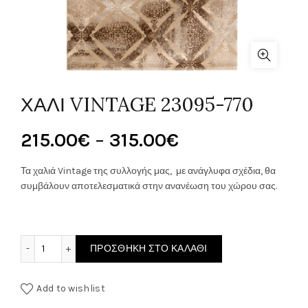
ΧΑΛΙ VINTAGE 23095-770
Price
215.00
€
–
315.00
€
range:
Τα χαλιά Vintage της συλλογής μας, με ανάγλυφα σχέδια, θα
συμβάλουν αποτελεσματικά στην ανανέωση του χώρου σας.
215.00€
through
ΧΑΛΙ VINTAGE 23095-770 ποσότητα
ΠΡΟΣΘΉΚΗ ΣΤΟ ΚΑΛΆΘΙ
315.00€
Add to wishlist