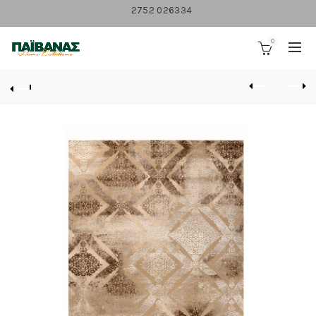
2752 026334
0