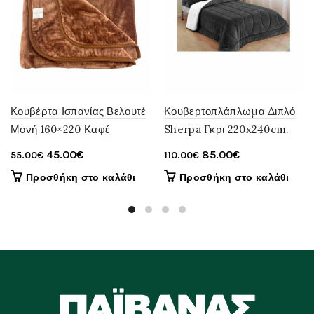
Κουβέρτα Ισπανίας Βελουτέ
Κουβερτοπλάπλωμα Διπλό
Μονή 160×220 Καφέ
Sherpa Γκρι 220x240cm.
Original
Η
Original
Η
45.00
€
85.00
€
55.00
€
110.00
€
price
τρέχουσα
price
τρέχουσα
Προσθήκη στο καλάθι
Προσθήκη στο καλάθι
was:
τιμή
was:
τιμή
55.00€.
είναι:
110.00€.
είναι:
45.00€.
85.00€.