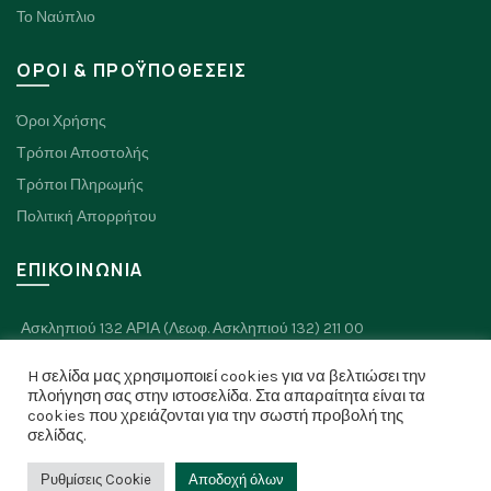
Το Ναύπλιο
ΟΡΟΙ & ΠΡΟΫΠΟΘΕΣΕΙΣ
Όροι Χρήσης
Τρόποι Αποστολής
Τρόποι Πληρωμής
Πολιτική Απορρήτου
ΕΠΙΚΟΙΝΩΝΙΑ
Ασκληπιού 132 ΑΡΙΑ (Λεωφ. Ασκληπιού 132) 211 00
Πλαπουτά 8, Ναύπλιο 211 00
H σελίδα μας χρησιμοποιεί cookies για να βελτιώσει την
Τηλ: 2752 026334
πλοήγηση σας στην ιστοσελίδα. Στα απαραίτητα είναι τα
cookies που χρειάζονται για την σωστή προβολή της
σελίδας.
Ρυθμίσεις Cookie
Αποδοχή όλων