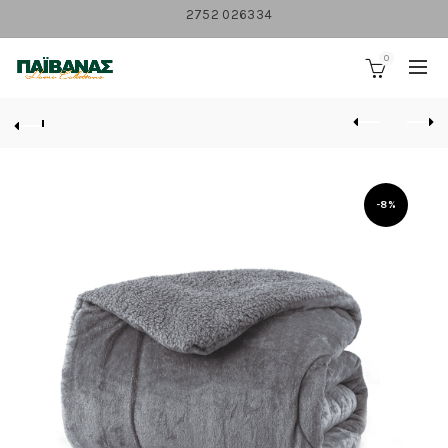
2752 026334
0
-8%