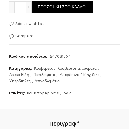
55.00€.
Borea Κουβερτοπάπλωμα Υπέρδιπλο 220x240εκ. Cozy Grey
ΠΡΟΣΘΉΚΗ ΣΤΟ ΚΑΛΆΘΙ
Add to wishlist
Compare
Κωδικός προϊόντος:
24708155-1
Κατηγορίες:
Κουβερτες
,
Κουβερτοπαπλωματα
,
Λευκά Είδη
,
Παπλωματα
,
Υπερδιπλα / King Size
,
Υπερδιπλες
,
Υπνοδωμάτιο
Ετικέτες:
koubrtopaploms
,
polo
Περιγραφή