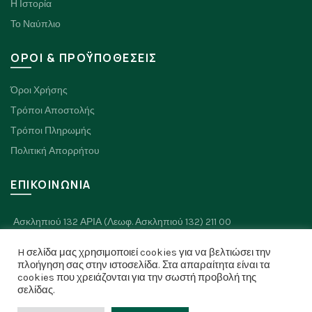
Η Ιστορία
Το Ναύπλιο
ΟΡΟΙ & ΠΡΟΫΠΟΘΕΣΕΙΣ
Όροι Χρήσης
Τρόποι Αποστολής
Τρόποι Πληρωμής
Πολιτική Απορρήτου
ΕΠΙΚΟΙΝΩΝΙΑ
Ασκληπιού 132 ΑΡΙΑ (Λεωφ. Ασκληπιού 132) 211 00
Πλαπουτά 8, Ναύπλιο 211 00
H σελίδα μας χρησιμοποιεί cookies για να βελτιώσει την
Τηλ: 2752 026334
πλοήγηση σας στην ιστοσελίδα. Στα απαραίτητα είναι τα
cookies που χρειάζονται για την σωστή προβολή της
σελίδας.