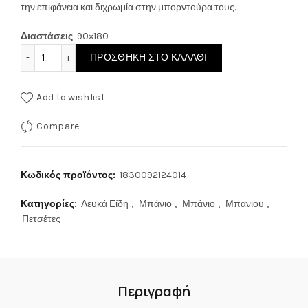
την επιφάνεια και διχρωμία στην μπορντούρα τους.
Διαστάσεις
: 90×180
Feel & Touch Πετσέτα Θαλάσσης 90x180εκ. Fresh Fuchsia 
ΠΡΟΣΘΉΚΗ ΣΤΟ ΚΑΛΆΘΙ
Add to wishlist
Compare
Κωδικός προϊόντος:
1830092124014
Κατηγορίες:
Λευκά Είδη
,
Μπάνιο
,
Μπάνιο
,
Μπανιου
,
Πετσέτες
Περιγραφή