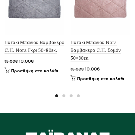
Πατάκι Μπάνιου Βαμβακερό
Πατάκι Μπάνιου Nora
C.H. Nora Γκρι 50×80εκ.
Βαμβακερό C.H. Σομόν
50×80εκ.
Original
Η
10.00
€
15.00
€
price
τρέχουσα
Original
Η
10.00
€
15.00
€
Προσθήκη στο καλάθι
was:
τιμή
price
τρέχουσα
Προσθήκη στο καλάθι
15.00€.
είναι:
was:
τιμή
10.00€.
15.00€.
είναι:
10.00€.