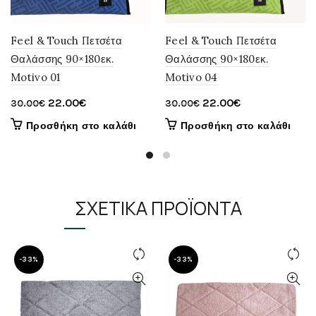
Feel & Touch Πετσέτα
Feel & Touch Πετσέτα
Θαλάσσης 90×180εκ.
Θαλάσσης 90×180εκ.
Motivo 01
Motivo 04
Original
Η
Original
Η
22.00
€
22.00
€
30.00
€
30.00
€
price
τρέχουσα
price
τρέχουσα
Προσθήκη στο καλάθι
Προσθήκη στο καλάθι
was:
τιμή
was:
τιμή
30.00€.
είναι:
30.00€.
είναι:
22.00€.
22.00€.
ΣΧΕΤΙΚΆ ΠΡΟΪΌΝΤΑ
-33%
-33%