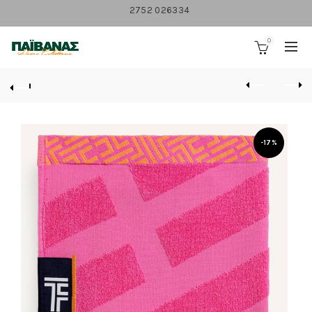
2752 026334
0
-17%