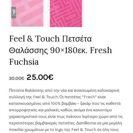
Feel & Touch Πετσέτα
Θαλάσσης 90×180εκ. Fresh
Fuchsia
Original
Η
25.00
€
30.00
€
price
τρέχουσα
Πετσέτα θαλάσσης από την νέα και ανανεωμένη καλοκαιρινή
συλλογή της Feel & Touch. Οι πετσέτες “Fresh” είναι
was:
τιμή
κατασκευασμένες από 100% βαμβάκι – ζακάρ που τις καθιστά
απορροφητικές και μαλακές καθώς ακόμα ένα καινοτόμο
30.00€.
είναι:
χαρακτηριστικό τους είναι πως πιάνουν λιγότερο χώρο από τις
περισσότερες βαμβακερές πετσέτες. Διατίθενται σε μία μεγάλη
25.00€.
ποικιλία χρωμάτων με το logo της Feel & Touch σε όλη τους